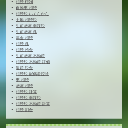
相続 権利
自動車 相続
相続税 いくらから
土地 相続税
生前贈与 非課税
生前贈与 孫
年金 相続
相続 孫
相続 預金
生前贈与 不動産
相続税 不動産 評価
遺産 税金
相続税 配偶者控除
車 相続
贈与 相続
相続税 計算
相続税 非課税
相続税 不動産 計算
相続 割合