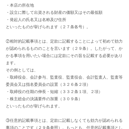
・本店の所在地
・設立に際して出資される財産の価額又はその最低額
・発起人の氏名又は名称及び住所
といったものが挙げられます（２７条各号）。
②相対的記載事項とは、定款に記載することによって初めて効力
が認められるもののことを言います（２９条）。したがって、か
かる事項を用いたい場合には定款にその旨を記載する必要があり
ます。
その例としては、
・取締役会、会計参与、監査役、監査役会、会計監査人、監査等
委員会又は指名委員会の設置（３２６条２項）
・取締役の任期の伸長・短縮（３３２条１項、２項）
・株主総会の決議要件の加重（３０９条）
といったものが挙げられます。
③任意的記載事項とは、定款に記載しなくても効力が認められる
事項のことです（２９条参照）。もっとも、任意的記載事項とし