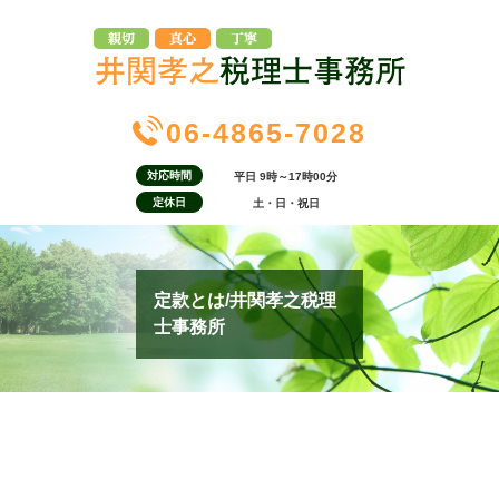
06-4865-7028
対応時間
平日 9時～17時00分
定休日
土・日・祝日
定款とは/井関孝之税理
士事務所