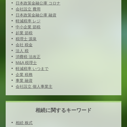
日本政策金融公庫 コロナ
会社設立 費用
日本政策金融公庫 融資
軽減税率 レジ
中小企業 節税
起業 節税
税理士 源泉
会社 税金
法人 税
消費税 法改正
M&A 税理士
軽減税率 いつまで
企業 税務
事業 融資
会社設立 個人事業主
相続に関するキーワード
相続 株式