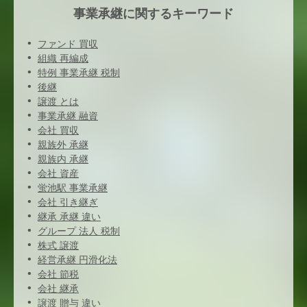
事業承継に関するキーワード
ファンド 買収
組織 再編成
特例 事業承継 税制
後継
譲渡 とは
事業承継 融資
会社 買収
親族外 承継
親族内 承継
会社 資産
蛍池駅 事業承継
会社 引き継ぎ
継承 承継 違い
グループ 法人 税制
株式 譲渡
経営承継 円滑化法
会社 節税
会社 継承
譲渡 贈与 違い