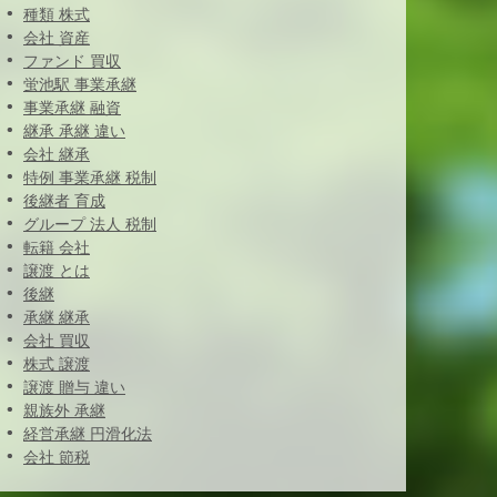
種類 株式
会社 資産
ファンド 買収
蛍池駅 事業承継
事業承継 融資
継承 承継 違い
会社 継承
特例 事業承継 税制
後継者 育成
グループ 法人 税制
転籍 会社
譲渡 とは
後継
承継 継承
会社 買収
株式 譲渡
譲渡 贈与 違い
親族外 承継
経営承継 円滑化法
会社 節税