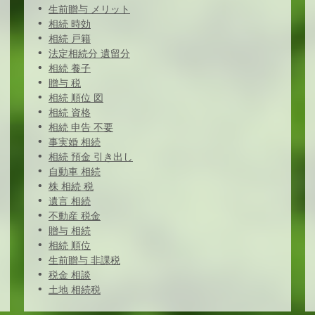
生前贈与 メリット
相続 時効
相続 戸籍
法定相続分 遺留分
相続 養子
贈与 税
相続 順位 図
相続 資格
相続 申告 不要
事実婚 相続
相続 預金 引き出し
自動車 相続
株 相続 税
遺言 相続
不動産 税金
贈与 相続
相続 順位
生前贈与 非課税
税金 相談
土地 相続税