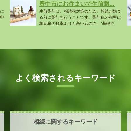
豊中市にお住まいで生前贈...
に
生前贈与は、相続税対策のため、相続が始ま
申
る前に贈与を行うことです。贈与税の税率は
相続税の税率よりも高いものの、”基礎控
除...
よ.
よく検索されるキーワード
相続に関するキーワード