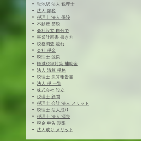
蛍池駅 法人 税理士
法人 節税
税理士 法人 保険
不動産 節税
会社設立 自分で
事業計画書 書き方
税務調査 流れ
会社 税金
税理士 源泉
軽減税率対策 補助金
法人 清算 税務
税理士 決算報告書
法人 税 一覧
株式会社 設立
税理士 顧問
税理士 会計 法人 メリット
税理士 法人成り
税理士 法人 源泉
税金 申告 期限
法人成り メリット