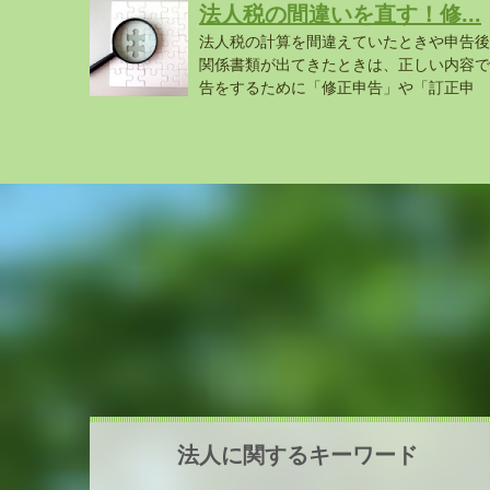
法人税の間違いを直す！修...
法人税の計算を間違えていたときや申告後
関係書類が出てきたときは、正しい内容で
告をするために「修正申告」や「訂正申
告」...
法人に関するキーワード