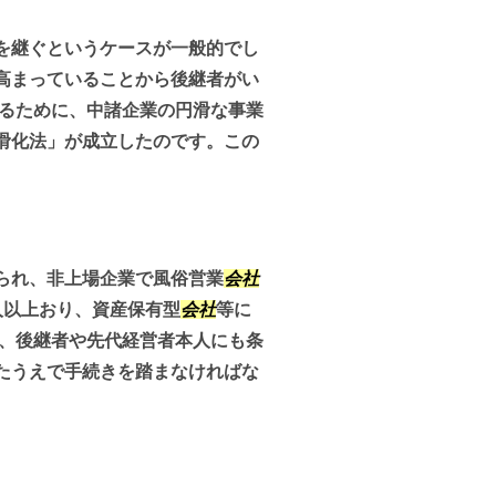
を継ぐというケースが一般的でし
高まっていることから後継者がい
するために、中諸企業の円滑な事業
滑化法」が成立したのです。この
られ、非上場企業で風俗営業
会社
人以上おり、資産保有型
会社
等に
て、後継者や先代経営者本人にも条
たうえで手続きを踏まなければな