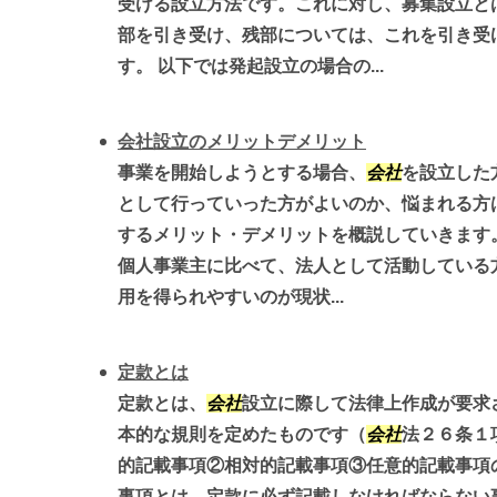
受ける設立方法です。これに対し、募集設立と
部を引き受け、残部については、これを引き受
す。 以下では発起設立の場合の...
会社設立のメリットデメリット
事業を開始しようとする場合、
会社
を設立した
として行っていった方がよいのか、悩まれる方
するメリット・デメリットを概説していきます
個人事業主に比べて、法人として活動している
用を得られやすいのが現状...
定款とは
定款とは、
会社
設立に際して法律上作成が要求
本的な規則を定めたものです（
会社
法２６条１
的記載事項②相対的記載事項③任意的記載事項
事項とは、定款に必ず記載しなければならない