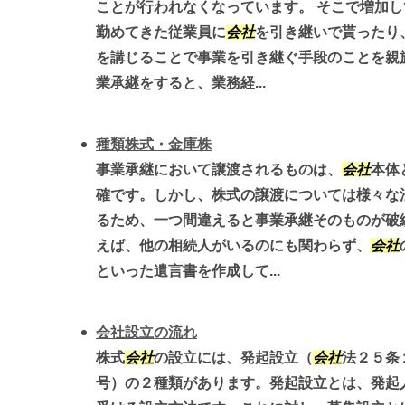
ことが行われなくなっています。 そこで増加
勤めてきた従業員に
会社
を引き継いで貰ったり
を講じることで事業を引き継ぐ手段のことを親
業承継をすると、業務経...
種類株式・金庫株
事業承継において譲渡されるものは、
会社
本体
確です。しかし、株式の譲渡については様々な
るため、一つ間違えると事業承継そのものが破
えば、他の相続人がいるのにも関わらず、
会社
といった遺言書を作成して...
会社設立の流れ
株式
会社
の設立には、発起設立（
会社
法２５条
号）の２種類があります。発起設立とは、発起