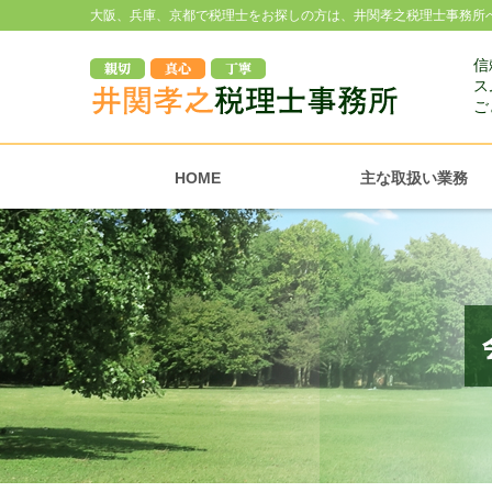
大阪、兵庫、京都で税理士をお探しの方は、井関孝之税理士事務所
信
ス
ご
HOME
主な取扱い業務