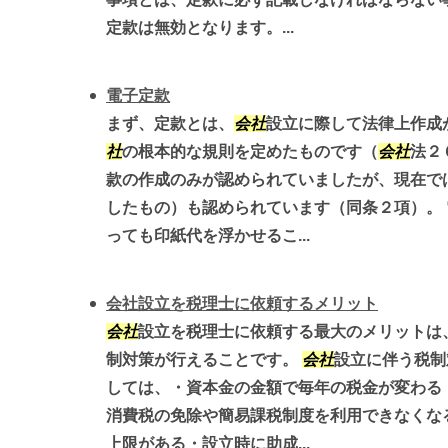
定款は無効となります。...
電子定款
まず、定款とは、
会社
設立に際して法律上作成
社
の根本的な規則を定めたものです（
会社
法２
款の作成のみが認められていましたが、現在で
したもの）も認められています（同条２項）。
っても印紙代を浮かせるこ...
会社設立を税理士に依頼するメリット
会社
設立を税理士に依頼する最大のメリットは
制対策が行えることです。
会社
設立に伴う税制
しては、・資本金の金額で毎年の税金が変わる
消費税の免除や簡易課税制度を利用できなくな
上限がある・設立時に助成...