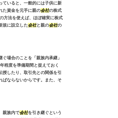
っていると、一般的には子供に新
れた資金を元手に親の
会社
の株式
この方法を使えば、ほぼ確実に株式
新規に設立した
会社
と親の
会社
の
継ぐ場合のことを「親族内承継」
0年程度を準備期間と捉えておく
伝授したり、取引先との関係を引
ればならないからです。また、そ
、親族内で
会社
を引き継ぐという