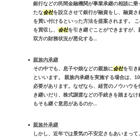
銀行などの民間金融機関が事業承継の相談に乗
たな
会社
を設立させて銀行が融資をし、融資さ
を買い付けるといった方法を提案されます。 
を買収し、
会社
を引き継ぐことができますが、
双方の財務状況が悪化する...
親族内承継
その中でも、息子や娘などの親族に
会社
を引き
といいます。 親族内承継を実施する場合は、1
必要があります。なぜなら、経営のノウハウを
き継いだり、株式譲渡などの手続きを踏まなけ
もそも継ぐ意思があるのか...
親族外承継
しかし、近年では景気の不安定さもあいまって