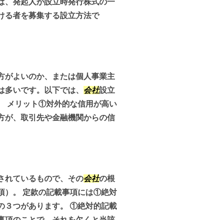
は、発起人が設立時発行株式の一
ける者を募集する設立方法で
方がよいのか、または個人事業主
は多いです。以下では、
会社
設立
。 メリット①対外的な信用が高い
方が、取引先や金融機関からの信
されているもので、その
会社
の根
項）。 定款の記載事項には①絶対
の３つがあります。 ①絶対的記載
事項のことで、それを欠くと当該