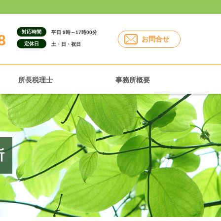
対応時間
平日 9時～17時00分
8
お問合せ
定休日
土・日・祝日
所長税理士
事務所概要
所