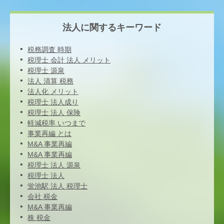
法人に関するキーワード
税務調査 時期
税理士 会計 法人 メリット
税理士 源泉
法人 清算 税務
法人化 メリット
税理士 法人成り
税理士 法人 保険
軽減税率 いつまで
事業再編 とは
M&A 事業再編
M&A 事業再編
税理士 法人 源泉
税理士 法人
蛍池駅 法人 税理士
会社 税金
M&A 事業再編
株 税金