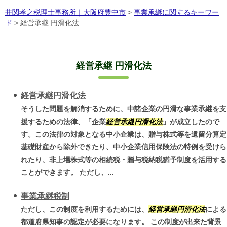
井関孝之税理士事務所｜大阪府豊中市
>
事業承継に関するキーワー
ド
>
経営承継 円滑化法
経営承継 円滑化法
経営承継円滑化法
そうした問題を解消するために、中諸企業の円滑な事業承継を支
援するための法律、「企業
経営承継
円滑化法
」が成立したので
す。この法律の対象となる中小企業は、贈与株式等を遺留分算定
基礎財産から除外できたり、中小企業信用保険法の特例を受けら
れたり、非上場株式等の相続税・贈与税納税猶予制度を活用する
ことができます。 ただし、...
事業承継税制
ただし、この制度を利用するためには、
経営承継
円滑化法
による
都道府県知事の認定が必要になります。 この制度が出来た背景