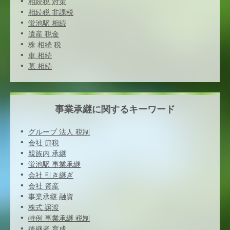
相続税 対策
相続税 非課税
蛍池駅 相続
遺産 税金
株 相続 税
車 相続
墓 相続
事業承継に関するキーワード
グループ 法人 税制
会社 節税
親族内 承継
蛍池駅 事業承継
会社 引き継ぎ
会社 資産
事業承継 融資
株式 譲渡
特例 事業承継 税制
後継者 育成