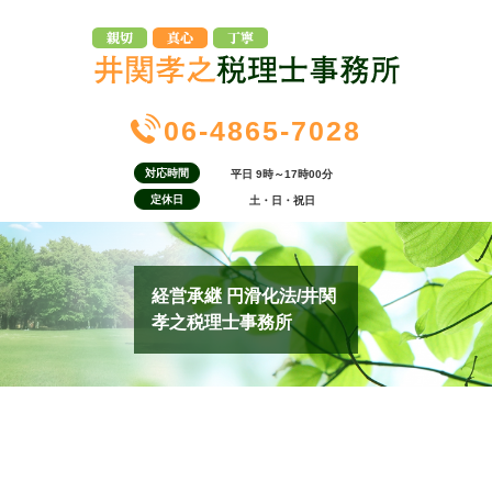
06-4865-7028
対応時間
平日 9時～17時00分
定休日
土・日・祝日
経営承継 円滑化法/井関
孝之税理士事務所