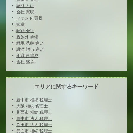
譲渡 とは
会社 買収
ファンド 買収
後継
転籍 会社
親族外 承継
継承 承継 違い
譲渡 贈与 違い
組織 再編成
会社 継承
エリアに関するキーワード
豊中市 相続 税理士
大阪 相続 税理士
川西市 相続 税理士
豊中市 法人 税理士
吹田市 法人 税理士
箕面市 相続 税理士