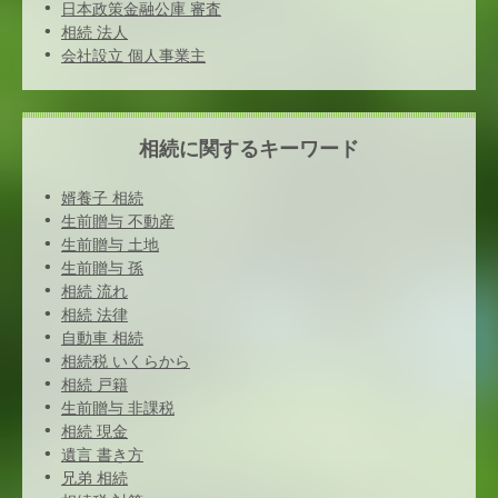
日本政策金融公庫 審査
相続 法人
会社設立 個人事業主
相続に関するキーワード
婿養子 相続
生前贈与 不動産
生前贈与 土地
生前贈与 孫
相続 流れ
相続 法律
自動車 相続
相続税 いくらから
相続 戸籍
生前贈与 非課税
相続 現金
遺言 書き方
兄弟 相続