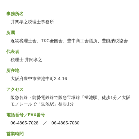
事務所名
井関孝之税理士事務所
所属
近畿税理士会、TKC全国会、豊中商工会議所、豊能納税協会
代表者
税理士 井関孝之
所在地
大阪府豊中市蛍池中町2-4-16
アクセス
阪急各線・能勢電鉄線で阪急宝塚線「蛍池駅」徒歩1分／大阪
モノレールで「蛍池駅」徒歩1分
電話番号／FAX番号
06-4865-7028 ／ 06-4865-7030
営業時間