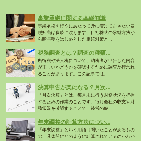
事業承継に関する基礎知識
事業承継を行うにあたって身に着けておきたい基
礎知識は多岐に渡ります。自社株式の承継方法か
ら贈与税をはじめとした相続対策と...
税務調査とは？調査の種類...
所得税や法人税について、納税者が申告した内容
が正しいかどうかを確認するために調査が行われ
ることがあります。この記事では、...
決算申告が楽になる？月次...
「月次決算」とは、毎月末に行う財務状況を把握
するための作業のことです。毎月会社の収支や財
務状況を確認することで、経営の舵...
年末調整の計算方法につい...
「年末調整」という用語は聞いたことがあるもの
の、具体的にどのように計算されているのかわか