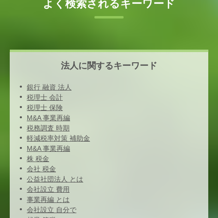
よく検索されるキーワード
法人に関するキーワード
銀行 融資 法人
税理士 会計
税理士 保険
M&A 事業再編
税務調査 時期
軽減税率対策 補助金
M&A 事業再編
株 税金
会社 税金
公益社団法人 とは
会社設立 費用
事業再編 とは
会社設立 自分で