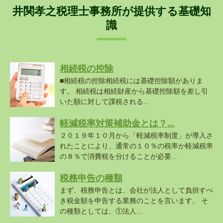
井関孝之税理士事務所が提供する基礎知
識
相続税の控除
■相続税の控除相続税には基礎控除額がありま
す。 相続税は相続財産から基礎控除額を差し引
いた額に対して課税される...
軽減税率対策補助金とは？...
２０１９年１０月から「軽減税率制度」が導入さ
れたことにより、通常の１０％の税率か軽減税率
の８％で消費税を分けることが必要...
税務申告の種類
まず、税務申告とは、会社が法人として負担すべ
き税金額を申告する業務のことを言います。 そ
の種類としては、①法人...