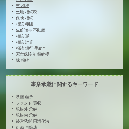
車 相続
土地 相続税
保険 相続
相続 範囲
生前贈与 不動産
相続 孫
相続 計算
相続 銀行 手続き
死亡保険金 相続税
株 相続
事業承継に関するキーワード
承継 継承
ファンド 買収
親族外 承継
親族内 承継
経営承継 円滑化法
組織 再編成