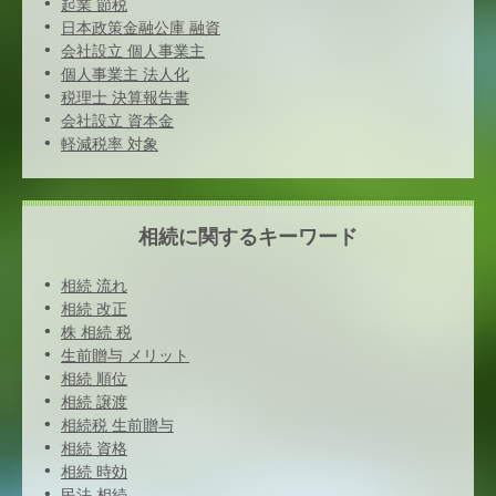
起業 節税
日本政策金融公庫 融資
会社設立 個人事業主
個人事業主 法人化
税理士 決算報告書
会社設立 資本金
軽減税率 対象
相続に関するキーワード
相続 流れ
相続 改正
株 相続 税
生前贈与 メリット
相続 順位
相続 譲渡
相続税 生前贈与
相続 資格
相続 時効
民法 相続