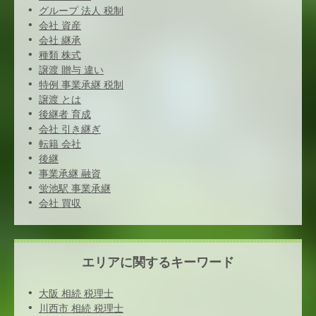
グループ 法人 税制
会社 資産
会社 継承
種類 株式
譲渡 贈与 違い
特例 事業承継 税制
譲渡 とは
後継者 育成
会社 引き継ぎ
転籍 会社
後継
事業承継 融資
蛍池駅 事業承継
会社 買収
エリアに関するキーワード
大阪 相続 税理士
川西市 相続 税理士