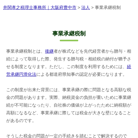
井関孝之税理士事務所｜大阪府豊中市
>
法人
>
事業承継税制
事業承継税制
事業承継税制とは、
後継
者が株式などを先代経営者から贈与・相
続によって取得した際、発生する贈与税・相続税の納付が猶予さ
せる制度となります。ただし、この制度を利用するためには、
経
営承継円滑化法
による都道府県知事の認定が必要になります。
この制度が出来た背景には、事業承継の際に問題となる高額な税
金の問題があります。実際、納税資金の負担が重いために事業継
続が不可能になったり、自社株の価値が上がったために納税額が
高額になるなど、事業承継に際しては税金が大きな壁になること
があるのです。
そうした税金の問題が一定の手続きを踏むことで解決するので