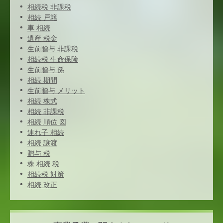
相続税 非課税
相続 戸籍
車 相続
遺産 税金
生前贈与 非課税
相続税 生命保険
生前贈与 孫
相続 期間
生前贈与 メリット
相続 株式
相続 非課税
相続 順位 図
連れ子 相続
相続 譲渡
贈与 税
株 相続 税
相続税 対策
相続 改正