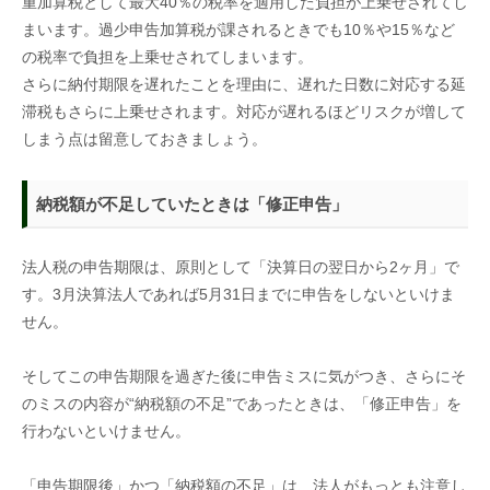
重加算税として最大
40
％の税率を適用した負担が上乗せされてし
まいます。過少申告加算税が課されるときでも
10
％や
15
％など
の税率で負担を上乗せされてしまいます。
さらに納付期限を遅れたことを理由に、遅れた日数に対応する延
滞税もさらに上乗せされます。対応が遅れるほどリスクが増して
しまう点は留意しておきましょう。
納税額が不足していたときは「修正申告」
法人税の申告期限は、原則として「決算日の翌日から
2
ヶ月」で
す。
3
月決算法人であれば
5
月
31
日までに申告をしないといけま
せん。
そしてこの申告期限を過ぎた後に申告ミスに気がつき、さらにそ
のミスの内容が“納税額の不足”であったときは、「修正申告」を
行わないといけません。
「申告期限後」かつ「納税額の不足」は、法人がもっとも注意し