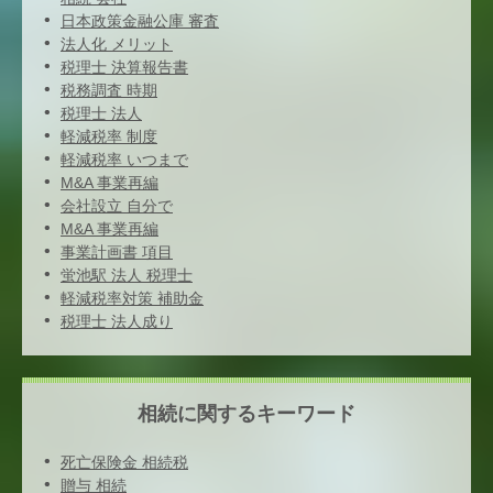
日本政策金融公庫 審査
法人化 メリット
税理士 決算報告書
税務調査 時期
税理士 法人
軽減税率 制度
軽減税率 いつまで
M&A 事業再編
会社設立 自分で
M&A 事業再編
事業計画書 項目
蛍池駅 法人 税理士
軽減税率対策 補助金
税理士 法人成り
相続に関するキーワード
死亡保険金 相続税
贈与 相続