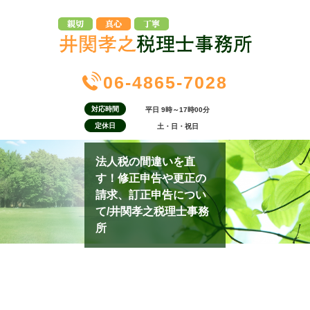
06-4865-7028
対応時間
平日 9時～17時00分
定休日
土・日・祝日
法人税の間違いを直
す！修正申告や更正の
請求、訂正申告につい
て/井関孝之税理士事務
所