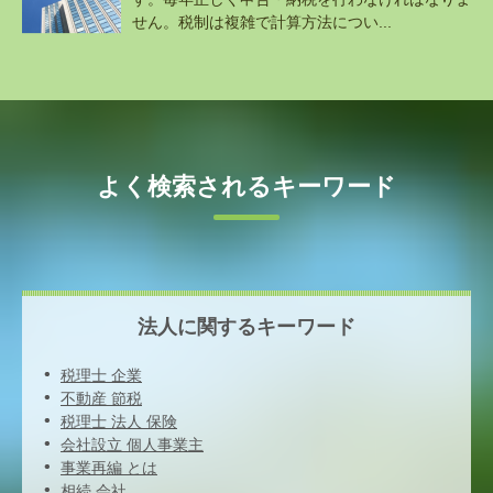
せん。税制は複雑で計算方法につい...
よく検索されるキーワード
法人に関するキーワード
税理士 企業
不動産 節税
税理士 法人 保険
会社設立 個人事業主
事業再編 とは
相続 会社