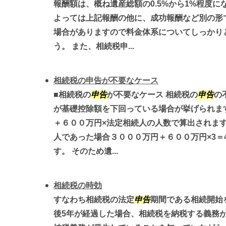
報酬額は、概ね遺産総額の0.5%から1%程度に
よっては上記報酬の他に、成功報酬など別の形
場合がありますので料金体系についてしっかり
う。 また、相続税申...
相続税の申告が不要なケース
■相続税の
申告
が不要なケース 相続税の
申告
の
が基礎控除額を下回っている場合が挙げられます
＋６００万円×法定相続人の人数で算出されます
人であった場合３０００万円＋６００万円×3＝
す。 そのため遺...
相続税の時効
すなわち相続税の法定
申告
期間である相続開始
後5年が経過した場合、相続税を納税する義務が