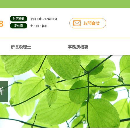
対応時間
平日 9時～17時00分
8
お問合せ
定休日
土・日・祝日
所長税理士
事務所概要
所