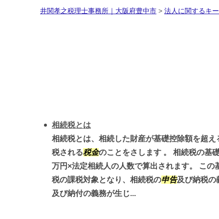
井関孝之税理士事務所｜大阪府豊中市
>
法人に関するキー
相続税とは
相続税とは、相続した財産が基礎控除額を超え
税される
税金
のことをさします 。 相続税の基
万円×法定相続人の人数で算出されます。 この
税の課税対象となり、相続税の
申告
及び納税の
及び納付の義務が生じ...