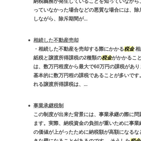
納税義務が発生していることを知っていながら
っていなかった場合などの悪質な場合には、除斥
しながら、除斥期間が...
相続した不動産売却
・相続した不動産を売却する際にかかる
税金
相
紙税と譲渡所得課税の2種類の
税金
がかかること
は、数万円程度から最大で60万円の課税があ
基本的に数万円程の課税であることが多いです
れる譲渡所得課税は、...
事業承継税制
この制度が出来た背景には、事業承継の際に問
ます。実際、納税資金の負担が重いために事業
の価値が上がったために納税額が高額になるな
きな壁になることがあるのです。 そうした
税金