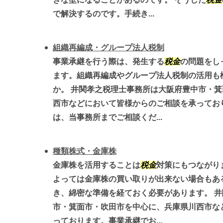
で解決するのです。手続き...
組織再編成・グループ法人税制
事業承継を行う際は、発生する
税金
の問題をし
ます。組織再編成やグループ法人税制の活用も
か。 井関孝之税理士事務所は大阪府豊中市・
西市などにおいて皆様からのご相談を承ってお
は、当事務所までご相談くだ...
種類株式・金庫株
金庫株を活用することは
税金
対策にもつながり
よっては金庫株の買い取りが出来ない場合もあ
き、綿密な準備を経ておく必要があります。 
市・箕面市・吹田市を中心に、兵庫県川西市な
っております。事業承継でお...