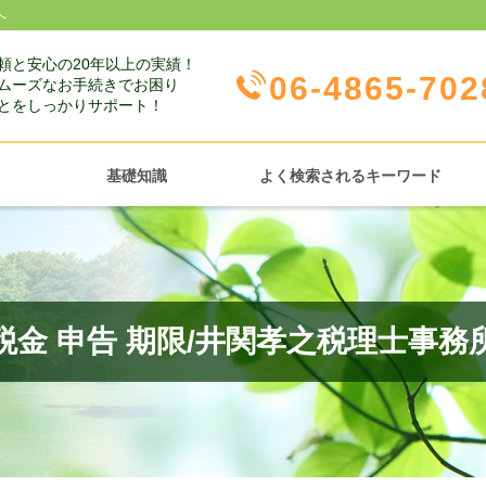
へ
頼と安心の20年以上の実績！
06-4865-702
ムーズなお手続きでお困り
とをしっかりサポート！
基礎知識
よく検索されるキーワード
税金 申告 期限/井関孝之税理士事務