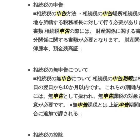
相続税の申告
■相続税の
申告
方法 ・相続税の
申告
場所相続税
地を所轄する税務署長に対して行う必要があり
書類 相続税
申告
の際には、 財産関係に関する
分関係に関する書類が必要となります。 財産
簿謄本、預金残高証...
相続税の無申告について
■相続税の無
申告
について 相続税の
申告
期限
は
日の翌日から10か月以内です。 これらの期間
には、無
申告
として扱われ、無
申告
課税の対象
意が必要です。 ■無
申告
課税とは 上記
申告
期間
合に追加で課される...
相続税の控除