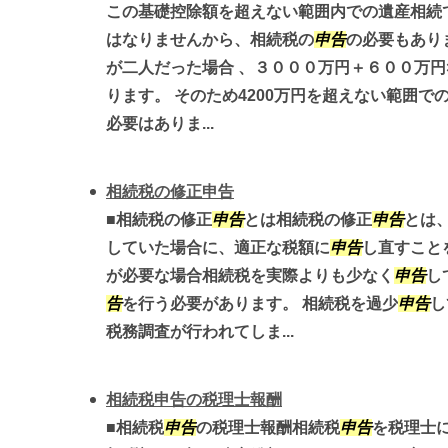
この基礎控除額を超えない範囲内での遺産相続
はなりませんから、相続税の
申告
の必要もあり
が二人だった場合 、３０００万円＋６００万円×
ります。 そのため4200万円を超えない範囲で
必要はありま...
相続税の修正申告
■相続税の修正
申告
とは相続税の修正
申告
とは
していた場合に、適正な税額に
申告
し直すこと
が必要な場合相続税を実際よりも少なく
申告
し
告
を行う必要があります。 相続税を過少
申告
し
税務調査が行われてしま...
相続税申告の税理士報酬
■相続税
申告
の税理士報酬相続税
申告
を税理士