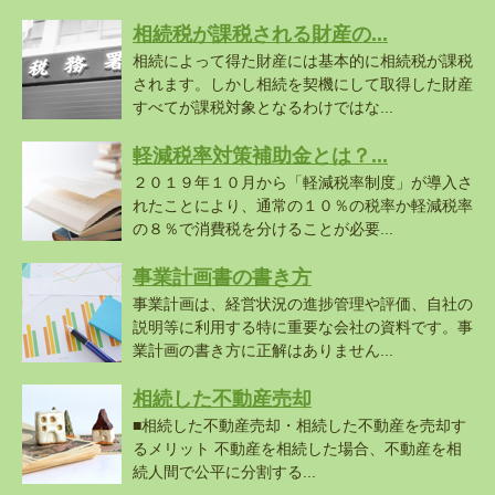
相続税が課税される財産の...
相続によって得た財産には基本的に相続税が課税
されます。しかし相続を契機にして取得した財産
すべてが課税対象となるわけではな...
軽減税率対策補助金とは？...
２０１９年１０月から「軽減税率制度」が導入さ
れたことにより、通常の１０％の税率か軽減税率
の８％で消費税を分けることが必要...
事業計画書の書き方
事業計画は、経営状況の進捗管理や評価、自社の
説明等に利用する特に重要な会社の資料です。事
業計画の書き方に正解はありません...
相続した不動産売却
■相続した不動産売却・相続した不動産を売却す
るメリット 不動産を相続した場合、不動産を相
続人間で公平に分割する...