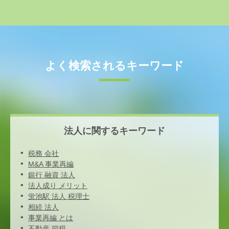
よく検索されるキーワード
法人に関するキーワード
税務 会社
M&A 事業再編
銀行 融資 法人
法人成り メリット
蛍池駅 法人 税理士
相続 法人
事業再編 とは
不動産 節税