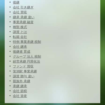
後継
会社 引き継ぎ
会社 買収
継承 承継 違い
事業承継 融資
種類 株式
譲渡 とは
転籍 会社
特例 事業承継 税制
会社 継承
後継者 育成
グループ 法人 税制
経営承継 円滑化法
ファンド 買収
蛍池駅 事業承継
譲渡 贈与 違い
親族外 承継
承継 継承
会社 節税
会社 資産