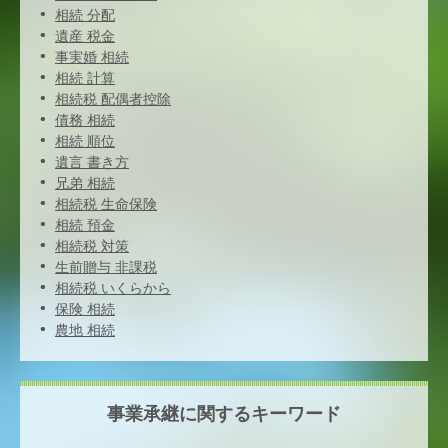
相続 分配
遺産 税金
事実婚 相続
相続 計算
相続税 配偶者控除
債務 相続
相続 順位
遺言 書き方
兄弟 相続
相続税 生命保険
相続 預金
相続税 対策
生前贈与 非課税
相続税 いくらから
保険 相続
農地 相続
事業承継に関するキーワード