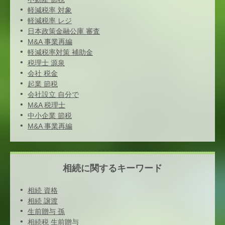
軽減税率 対象
軽減税率 レジ
日本政策金融公庫 審査
M&A 事業再編
軽減税率対策 補助金
税理士 源泉
会社 税金
起業 節税
会社設立 自分で
M&A 税理士
中小企業 節税
M&A 事業再編
相続に関するキーワード
相続 資格
相続 譲渡
生前贈与 孫
相続税 生前贈与