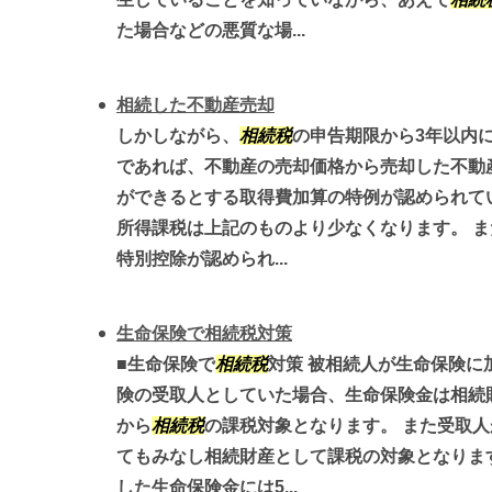
た場合などの悪質な場...
相続した不動産売却
しかしながら、
相続税
の申告期限から3年以内
であれば、不動産の売却価格から売却した不動
ができるとする取得費加算の特例が認められて
所得課税は上記のものより少なくなります。 また
特別控除が認められ...
生命保険で相続税対策
■生命保険で
相続税
対策 被相続人が生命保険に
険の受取人としていた場合、生命保険金は相続
から
相続税
の課税対象となります。 また受取
てもみなし相続財産として課税の対象となりま
した生命保険金には5...