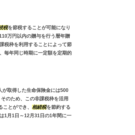
続税
を節税することが可能になり
り110万円以内の贈与を行う暦年贈
非課税枠を利用することによって節
ら、毎年同じ時期に一定額を定期的
人が取得した生命保険金には500
。そのため、この非課税枠を活用
ることができ、
相続税
を節約する
1月1日～12月31日の1年間に一