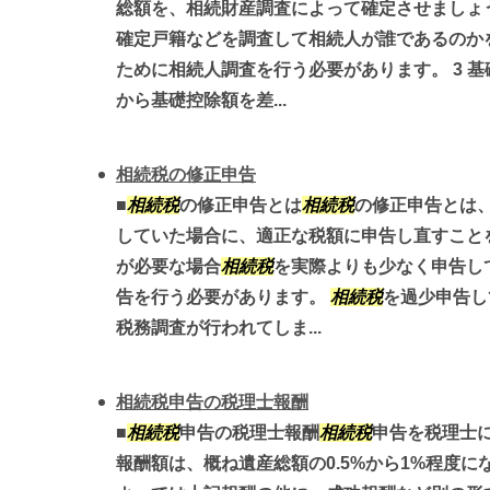
総額を、相続財産調査によって確定させましょう
確定戸籍などを調査して相続人が誰であるのか
ために相続人調査を行う必要があります。 3 
から基礎控除額を差...
相続税の修正申告
■
相続税
の修正申告とは
相続税
の修正申告とは
していた場合に、適正な税額に申告し直すことを
が必要な場合
相続税
を実際よりも少なく申告し
告を行う必要があります。
相続税
を過少申告し
税務調査が行われてしま...
相続税申告の税理士報酬
■
相続税
申告の税理士報酬
相続税
申告を税理士
報酬額は、概ね遺産総額の0.5%から1%程度に