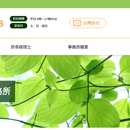
対応時間
平日 9時～17時00分
8
お問合せ
定休日
土・日・祝日
所長税理士
事務所概要
務所