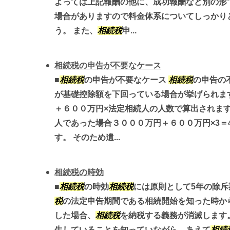
よっては上記報酬の他に、成功報酬など別の形
場合がありますので料金体系についてしっかり
う。 また、
相続税
申...
相続税の申告が不要なケース
■
相続税
の申告が不要なケース
相続税
の申告の
が基礎控除額を下回っている場合が挙げられます
＋６００万円×法定相続人の人数で算出されます
人であった場合３０００万円＋６００万円×3＝
す。 そのため遺...
相続税の時効
■
相続税
の時効
相続税
には原則として5年の除斥
税
の法定申告期間である相続開始を知った時から
した場合、
相続税
を納税する義務が消滅します
生していることを知っていながら、あえて
相続