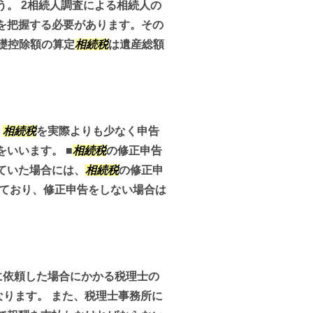
。 2相続人調査による相続人の
を把握する必要があります。その
基礎控除額の算定
相続税
は遺産総額
、
相続税
を実際よりも少なく申告
いいます。 ■
相続税
の修正申告
ていた場合には、
相続税
の修正申
ており、修正申告をしない場合は
に依頼した場合にかかる税理士の
なります。 また、税理士事務所に