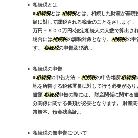
相続税とは
■
相続税
とは
相続税
とは、相続した財産が基礎
額に対して課税される税金のことをさします 
万円＋６００万円×法定相続人の人数で算出され
場合には
相続税
の課税対象となり、
相続税
の申
す。
相続税
の申告及び納...
相続税の申告
■
相続税
の申告方法 ・
相続税
の申告場所
相続税
地を所轄する税務署長に対して行う必要がありま
書類
相続税
申告の際には、 財産関係に関する
分関係に関する書類が必要となります。 財産
簿謄本、預金残高証...
相続税の無申告について