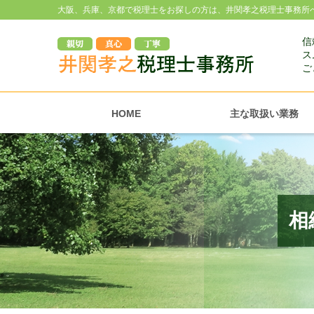
大阪、兵庫、京都で税理士をお探しの方は、井関孝之税理士事務所
信
ス
ご
HOME
主な取扱い業務
相