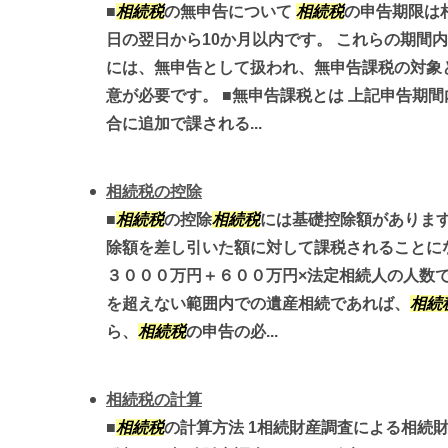
■
相続税
の無申告について
相続税
の申告期限は
日の翌日から10か月以内です。 これらの期間
には、無申告として扱われ、無申告課税の対象
意が必要です。 ■無申告課税とは 上記申告期間
合に追加で課される...
相続税の控除
■
相続税
の控除
相続税
には基礎控除額がありま
除額を差し引いた額に対して課税されることに
３０００万円＋６００万円×法定相続人の人数で
を超えない範囲内での遺産相続であれば、
相続
ら、
相続税
の申告の必...
相続税の計算
■
相続税
の計算方法 1相続財産調査による相続