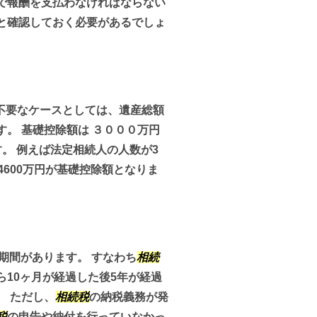
で報酬を支払わなければならない
と確認しておく必要があるでしょ
不要なケースとしては、遺産総額
。 基礎控除額は ３０００万円
。 例えば法定相続人の人数が3
4600万円が基礎控除額となりま
期間があります。 すなわち
相続
10ヶ月が経過した後5年が経過
。 ただし、
相続税
の納税義務が発
税
の申告や納付を行っていなかっ