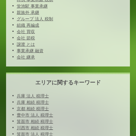
蛍池駅 事業承継
親族外 承継
グループ 法人 税制
組織 再編成
会社 買収
会社 節税
譲渡 とは
事業承継 融資
会社 継承
エリアに関するキーワード
兵庫 法人 税理士
兵庫 相続 税理士
京都 相続 税理士
豊中市 法人 税理士
箕面市 相続 税理士
川西市 相続 税理士
箕面市 法人 税理士