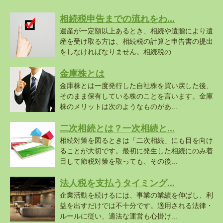
相続税申告までの流れをわ...
遺産が一定額以上あるとき、相続や遺贈により遺
産を受け取る方は、相続税の計算と申告書の提出
をしなければなりません。相続税の...
金庫株とは
金庫株とは一度発行した自社株を買い戻した後、
そのまま保有している株のことを言います。金庫
株のメリットは次のようなものがあ...
二次相続とは？一次相続と...
相続対策を図るときは「二次相続」にも目を向け
ることが大切です。最初に発生した相続にのみ着
目して節税対策を取っても、その後...
法人税を支払うタイミング...
企業活動を続けるには、事業の業績を伸ばし、利
益を出すだけでは不十分です。適用される法律・
ルールに従い、適法な運営も心掛け...