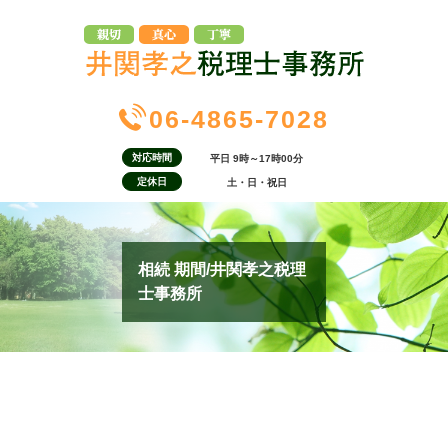
06-4865-7028
対応時間
平日 9時～17時00分
定休日
土・日・祝日
相続 期間/井関孝之税理
士事務所