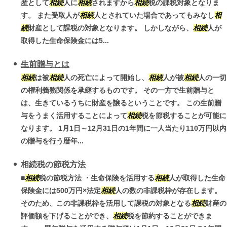
産として
相続
人に
相続
されますから
相続
税の課税対象となりま
す。 また受取人が
相続
人とされていた場合であってもみなし
相
続
財産として課税の対象となります。 しかしながら、
相続
人が
取得した生命保険金には5...
生前贈与とは
相続
は被
相続
人の死亡によって開始し、
相続
人が被
相続
人の一切
の権利義務関係を承継するものです。 その一方で生前贈与と
は、生きているうちに財産を譲るということです。 この生前贈
与をうまく活用することによって
相続
税を節税することが可能に
なります。 1月1日～12月31日の1年間に一人当たり110万円以内
の贈与を行う暦年...
相続税の節税方法
■
相続
税の節税方法 ・生命保険を活用する
相続
人が取得した生命
保険金には500万円×法定
相続
人の数の非課税枠が存在します。
そのため、この非課税枠を活用して課税の対象となる
相続
財産の
評価額を下げることができ、
相続
税を節約することができま