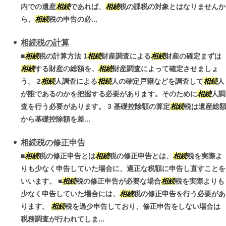
内での遺産
相続
であれば、
相続
税の課税の対象とはなりませんか
ら、
相続
税の申告の必...
相続税の計算
■
相続
税の計算方法 1
相続
財産調査による
相続
財産の確定まずは
相続
する財産の総額を、
相続
財産調査によって確定させましょ
う。 2
相続
人調査による
相続
人の確定戸籍などを調査して
相続
人
が誰であるのかを把握する必要があります。そのために
相続
人調
査を行う必要があります。 3 基礎控除額の算定
相続
税は遺産総
から基礎控除額を差...
相続税の修正申告
■
相続
税の修正申告とは
相続
税の修正申告とは、
相続
税を実際よ
りも少なく申告していた場合に、適正な税額に申告し直すことを
いいます。 ■
相続
税の修正申告が必要な場合
相続
税を実際よりも
少なく申告していた場合には、
相続
税の修正申告を行う必要があ
ります。
相続
税を過少申告しており、修正申告をしない場合は
税務調査が行われてしま...