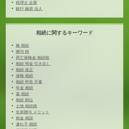
税理士 企業
銀行 融資 法人
相続に関するキーワード
株 相続
贈与 税
死亡保険金 相続税
相続 預金 引き出し
相続 改正
保険 相続
相続 申告 不要
年金 相続
墓 相続
相続 順位
土地 相続税
生前贈与 メリット
税金 相談
連れ子 相続