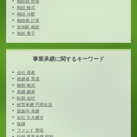
相続税 対策
相続 株式
相続 分配
相続税 計算
蛍池駅 相続
相続 養子
事業承継に関するキーワード
会社 資産
後継者 育成
種類 株式
承継 継承
転籍 会社
経営承継 円滑化法
親族内 承継
会社 引き継ぎ
後継
ファンド 買収
特例 事業承継 税制