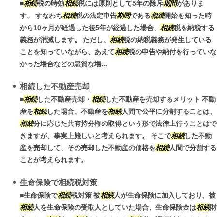
■
相続
税の時効
相続
税には原則として5年の除斥
期間
がありま
す。 すなわち
相続
税の法定申告
期間
である
相続
開始を知った時
から10ヶ月が経過した後5年が経過した場合、
相続
税を納税する
義務が消滅します。 ただし、
相続
税の納税義務が発生している
ことを知っていながら、あえて
相続
税の申告や納付を行っていな
かった場合などの悪質な場...
相続した不動産売却
■
相続
した不動産売却・
相続
した不動産を売却するメリット 不動
産を
相続
した場合、不動産を
相続
人間で公平に分割することは、
相続
分に応じた共有持分権の取得という形で法律上行うことはで
きますが、事実上難しいと考えられます。 そこで
相続
した不動
産を売却して、その売却した不動産の価格を
相続
人間で分割する
ことが考えられます。
生命保険で相続税対策
■生命保険で
相続
税対策 被
相続
人が生命保険に加入しており、被
相続
人を生命保険の受取人としていた場合、生命保険金は
相続
財