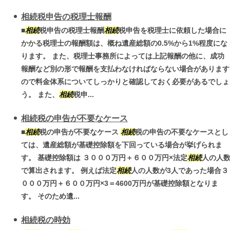
相続税申告の税理士報酬
■
相続
税申告の税理士報酬
相続
税申告を税理士に依頼した場合に
かかる税理士の報酬額は、概ね遺産総額の0.5%から1%程度にな
ります。 また、税理士事務所によっては上記報酬の他に、成功
報酬など別の形で報酬を支払わなければならない場合があります
ので料金体系についてしっかりと確認しておく必要があるでしょ
う。 また、
相続
税申...
相続税の申告が不要なケース
■
相続
税の申告が不要なケース
相続
税の申告の不要なケースとし
ては、遺産総額が基礎控除額を下回っている場合が挙げられま
す。 基礎控除額は ３０００万円＋６００万円×法定
相続
人の人
で算出されます。 例えば法定
相続
人の人数が3人であった場合３
０００万円＋６００万円×3＝4600万円が基礎控除額となりま
す。 そのため遺...
相続税の時効