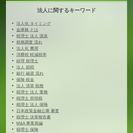
法人に関するキーワード
法人化 タイミング
金庫株 とは
税理士 法人 源泉
税務調査 流れ
法人化 費用
消費税 軽減税率
経理 税理士
法人 節税
銀行 融資 流れ
保険 税金
法人 清算 税務
税理士 法人 業務
税理士 所得税
税理士 法人 保険
日本政策金融公庫 審査
税理士 決算報告書
M&A 事業再編
税理士 保険