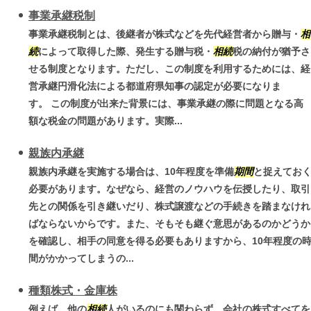
事業承継税制
事業承継税制とは、後継者が株式などを先代経営者から贈与・
相
続
によって取得した際、発生する贈与税・
相続
税の納付が猶予さ
せる制度となります。ただし、この制度を利用するためには、経
営承継円滑化法による都道府県知事の認定が必要になりま
す。 この制度が出来た背景には、事業承継の際に問題となる高
額な税金の問題があります。実際...
親族内承継
親族内承継を実施する場合は、10年程度を準備
期間
と捉えてお
必要があります。なぜなら、経営のノウハウを伝授したり、取引
先との関係を引き継いだり、株式譲渡などの手続きを踏まなけれ
ばならないからです。また、そもそも継ぐ意思があるのかどうか
を確認し、相手の同意を得る必要もありますから、10年程度の
間がかかってしまうの...
種類株式・金庫株
例えば、他の
相続
人がいるのにも関わらず、会社の株式すべてを