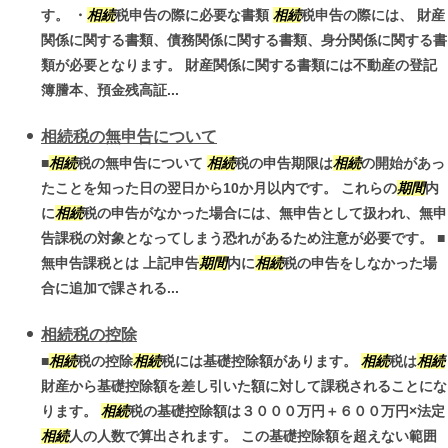
す。 ・
相続
税申告の際に必要な書類
相続
税申告の際には、 財産
関係に関する書類、債務関係に関する書類、身分関係に関する書
類が必要となります。 財産関係に関する書類には不動産の登記
簿謄本、預金残高証...
相続税の無申告について
■
相続
税の無申告について
相続
税の申告期限は
相続
の開始があっ
たことを知った日の翌日から10か月以内です。 これらの
期間
内
に
相続
税の申告がなかった場合には、無申告として扱われ、無申
告課税の対象となってしまう恐れがあるため注意が必要です。 ■
無申告課税とは 上記申告
期間
内に
相続
税の申告をしなかった場
合に追加で課される...
相続税の控除
■
相続
税の控除
相続
税には基礎控除額があります。
相続
税は
相続
財産から基礎控除額を差し引いた額に対して課税されることにな
ります。
相続
税の基礎控除額は３０００万円＋６００万円×法定
相続
人の人数で算出されます。 この基礎控除額を超えない範囲