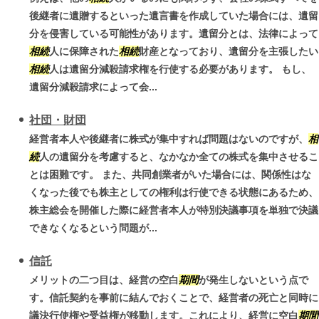
後継者に遺贈するといった遺言書を作成していた場合には、遺留
分を侵害している可能性があります。遺留分とは、法律によって
相続
人に保障された
相続
財産となっており、遺留分を主張したい
相続
人は遺留分減殺請求権を行使する必要があります。 もし、
遺留分減殺請求によって会...
社団・財団
経営者本人や後継者に株式が集中すれば問題はないのですが、
相
続
人の遺留分を考慮すると、なかなか全ての株式を集中させるこ
とは困難です。 また、共同創業者がいた場合には、関係性はな
くなった後でも株主としての権利は行使できる状態にあるため、
株主総会を開催した際に経営者本人が特別決議事項を単独で決議
できなくなるという問題が...
信託
メリットの二つ目は、経営の空白
期間
が発生しないという点で
す。信託契約を事前に結んでおくことで、経営者の死亡と同時に
議決行使権や受益権が移動します。これにより、経営に空白
期間