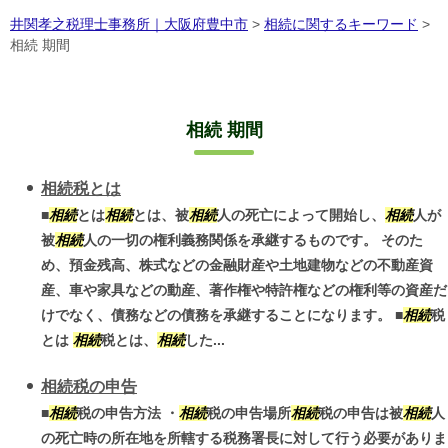
井関孝之税理士事務所｜大阪府豊中市
>
相続に関するキーワード
>
相続 期間
相続 期間
相続税とは
■
相続
とは
相続
とは、被
相続
人の死亡によって開始し、
相続
人が
被
相続
人の一切の権利義務関係を承継するものです。 そのた
め、預金残高、株式などの金融財産や土地建物などの不動産資
産、車や家具などの動産、著作権や特許権などの権利等の資産だ
けでなく、債務などの債務を承継することになります。 ■
相続
税
とは
相続
税とは、
相続
した...
相続税の申告
■
相続
税の申告方法 ・
相続
税の申告場所
相続
税の申告は被
相続
人
の死亡時の所在地を所轄する税務署長に対して行う必要がありま