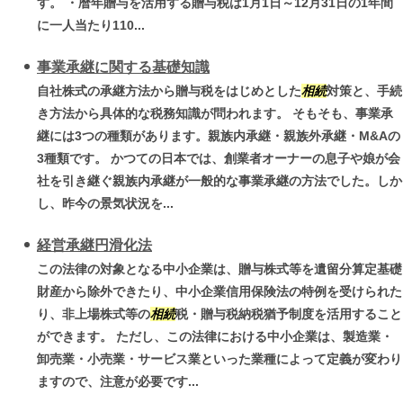
す。 ・暦年贈与を活用する贈与税は1月1日～12月31日の1年間
に一人当たり110...
事業承継に関する基礎知識
自社株式の承継方法から贈与税をはじめとした
相続
対策と、手続
き方法から具体的な税務知識が問われます。 そもそも、事業承
継には3つの種類があります。親族内承継・親族外承継・M&Aの
3種類です。 かつての日本では、創業者オーナーの息子や娘が会
社を引き継ぐ親族内承継が一般的な事業承継の方法でした。しか
し、昨今の景気状況を...
経営承継円滑化法
この法律の対象となる中小企業は、贈与株式等を遺留分算定基礎
財産から除外できたり、中小企業信用保険法の特例を受けられた
り、非上場株式等の
相続
税・贈与税納税猶予制度を活用すること
ができます。 ただし、この法律における中小企業は、製造業・
卸売業・小売業・サービス業といった業種によって定義が変わり
ますので、注意が必要です...