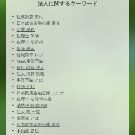
法人に関するキーワード
税務調査 流れ
日本政策金融公庫 審査
企業 税務
税理士 保険
税理士 所得税
保険 税金
軽減税率 レジ
M&A 事業再編
銀行 融資 法人
法人 清算 税務
事業再編 とは
税務 会社
日本政策金融公庫 コロナ
税理士 決算報告書
消費税 軽減税率
法人 税 一覧
金庫株 とは
日本政策金融公庫 融資
不動産 節税