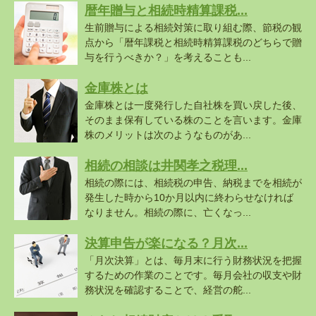
暦年贈与と相続時精算課税...
生前贈与による相続対策に取り組む際、節税の観
点から「暦年課税と相続時精算課税のどちらで贈
与を行うべきか？」を考えることも...
金庫株とは
金庫株とは一度発行した自社株を買い戻した後、
そのまま保有している株のことを言います。金庫
株のメリットは次のようなものがあ...
相続の相談は井関孝之税理...
相続の際には、相続税の申告、納税までを相続が
発生した時から10か月以内に終わらせなければ
なりません。相続の際に、亡くなっ...
決算申告が楽になる？月次...
「月次決算」とは、毎月末に行う財務状況を把握
するための作業のことです。毎月会社の収支や財
務状況を確認することで、経営の舵...