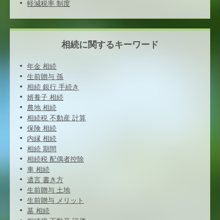
軽減税率 制度
相続に関するキーワード
年金 相続
生前贈与 孫
相続 銀行 手続き
婿養子 相続
農地 相続
相続税 不動産 計算
保険 相続
内縁 相続
相続 期間
相続税 配偶者控除
車 相続
遺言 書き方
生前贈与 土地
生前贈与 メリット
墓 相続