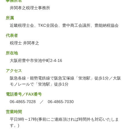
事務所名
井関孝之税理士事務所
所属
近畿税理士会、TKC全国会、豊中商工会議所、豊能納税協会
代表者
税理士 井関孝之
所在地
大阪府豊中市蛍池中町2-4-16
アクセス
阪急各線・能勢電鉄線で阪急宝塚線「蛍池駅」徒歩1分／大阪
モノレールで「蛍池駅」徒歩1分
電話番号／FAX番号
06-4865-7028 ／ 06-4865-7030
営業時間
平日9時～17時(事前にご連絡頂ければ時間外も対応いたしま
す。)