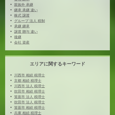
親族外 承継
継承 承継 違い
株式 譲渡
グループ 法人 税制
承継 継承
譲渡 贈与 違い
後継
会社 資産
エリアに関するキーワード
川西市 相続 税理士
京都 相続 税理士
川西市 法人 税理士
吹田市 相続 税理士
箕面市 法人 税理士
吹田市 法人 税理士
箕面市 相続 税理士
兵庫 相続 税理士