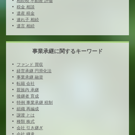
相続税 不動産 評価
税金 相談
遺産 税金
連れ子 相続
遺言 相続
事業承継に関するキーワード
ファンド 買収
経営承継 円滑化法
事業承継 融資
転籍 会社
親族内 承継
後継者 育成
特例 事業承継 税制
組織 再編成
譲渡 とは
種類 株式
会社 引き継ぎ
会社 継承