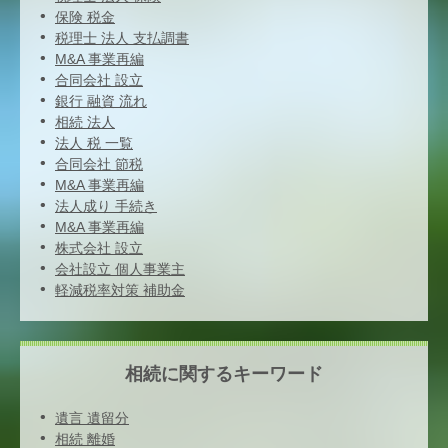
保険 税金
税理士 法人 支払調書
M&A 事業再編
合同会社 設立
銀行 融資 流れ
相続 法人
法人 税 一覧
合同会社 節税
M&A 事業再編
法人成り 手続き
M&A 事業再編
株式会社 設立
会社設立 個人事業主
軽減税率対策 補助金
相続に関するキーワード
遺言 遺留分
相続 離婚