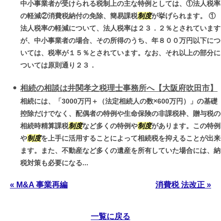
中小事業者が受けられる税制上の主な特例としては、①法人税率
の軽減②消費税納付の免除、簡易課税
制度
が挙げられます。 ①
法人税率の軽減について、法人税率は２３．２％とされています
が、中小事業者の場合、その所得のうち、年８００万円以下につ
いては、税率が１５％とされています。なお、それ以上の部分に
ついては原則通り２３．
相続の相談は井関孝之税理士事務所へ【大阪府吹田市】
相続には、「3000万円＋（法定相続人の数×600万円）」の基礎
控除だけでなく、配偶者の特例や生命保険の非課税枠、贈与税の
相続時精算課税
制度
など多くの特例や
制度
があります。この特例
や
制度
を上手に活用することによって相続税を抑えることが出来
ます。また、不動産など多くの遺産を所有していた場合には、納
税対策も必要になる...
« M&A 事業再編
消費税 法改正 »
一覧に戻る