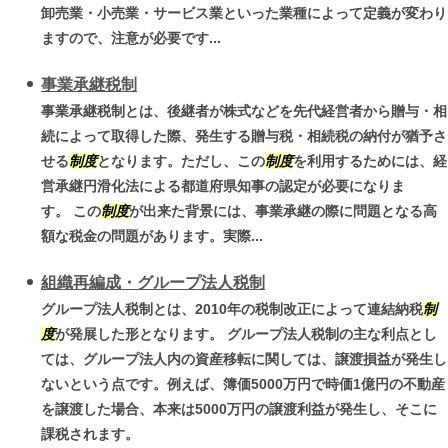
卸売業・小売業・サービス業といった業種によって定義が変わり
ますので、注意が必要です...
事業承継税制
事業承継税制とは、後継者が株式などを先代経営者から贈与・相
続によって取得した際、発生する贈与税・相続税の納付が猶予さ
せる
制度
となります。ただし、この
制度
を利用するためには、経
営承継円滑化法による都道府県知事の認定が必要になりま
す。 この
制度
が出来た背景には、事業承継の際に問題となる高
額な税金の問題があります。実際...
組織再編成・グループ法人税制
グループ法人税制とは、2010年の税制改正によって連結納税
制
度
が発展した形となります。 グループ法人税制の主な利点とし
ては、グループ法人内の資産移転に関しては、譲渡損益が発生し
ないという点です。例えば、簿価5000万円で時価1億円の不動産
を譲渡した場合、本来は5000万円の譲渡利益が発生し、そこに
課税されます。