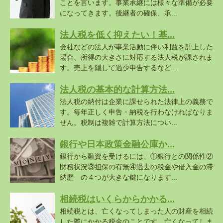
ことを言います。事業承継には様々な準備が必要
になってきます。後継者の確保、承...
法人税を低く抑えたい！基...
会社などの法人が事業活動に伴い利益を計上した
場合、所得の大きさに対応する法人税が課されま
す。売上を隠して過少申告するなど...
法人税の基本的な計算方法...
法人税の納付は企業に課せられた法律上の義務で
す。毎年正しく申告・納税を行わなければなりま
せん。税制は複雑で計算方法につい...
銀行や日本政策金融公庫か...
銀行から融資を受けるには、①銀行との関係性②
財務状況③担保の有無④過去の税金や借入金の滞
納歴 の４つが大きな鍵になります...
相続税はいくらからかかる...
相続税とは、亡くなってしまった人の財産を相続
した際にかかる税金のことです。亡くなってしま