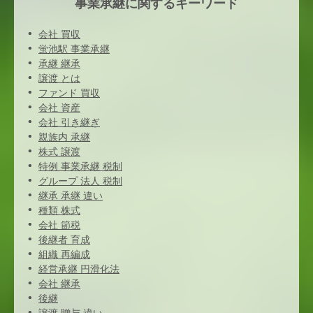
事業承継に関するキーワード
会社 買収
蛍池駅 事業承継
承継 継承
譲渡 とは
ファンド 買収
会社 資産
会社 引き継ぎ
親族内 承継
株式 譲渡
特例 事業承継 税制
グループ 法人 税制
継承 承継 違い
種類 株式
会社 節税
後継者 育成
組織 再編成
経営承継 円滑化法
会社 継承
後継