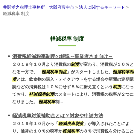
井関孝之税理士事務所｜大阪府豊中市
>
法人に関するキーワード
>
軽減税率 制度
軽減税率 制度
消費税軽減税率制度の解説～事業者さま向け～
２０１９年１０月より消費税の
制度
が変わり、消費税が１０％と
なる一方で、「
軽減税率
制度
」がスタートしました。
軽減税率
制
度
とは、飲食物の購入・テイクアウトをする場合や新聞の定期購
読などの消費税は１０％にせず８％に据え置くという
制度
になっ
ており、
軽減税率
制度
のスタートにより、消費税の税率が２つに
なりました。
軽減税率
制...
軽減税率対策補助金とは？対象や申請方法
２０１９年１０月から「
軽減税率
制度
」が導入されたことによ
り、通常の１０％の税率か
軽減税率
の８％で消費税を分けること