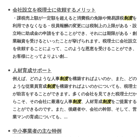
会社設立を税理士に依頼するメリット
・課税売上額が一定額を超えると消費税の免除や簡易課税
制度
を
利用できなくなる・役員報酬の変更には税制上の上限がある・設
立時に助成金の申請をすることができ、それには期限がある・創
業融資を受けるといったことが挙げられます。税理士に会社設立
を依頼することによって、このような恩恵を受けることができ、
お客様にとってよりよい創...
人材育成サポート
例えば、どのような人事
制度
を構築すればよいのか、また、どの
ような従業員育成
制度
を構築すればよいのかについても、税理士
が助言をすることができます。多くの会社を見てきた税理士だか
らこそ、その会社に最適な人事
制度
、人材育成
制度
をご提案する
ことができるのです。また、後継者や、会社の幹部、そして、営
業マンの育成についても、...
中小事業者の主な特例