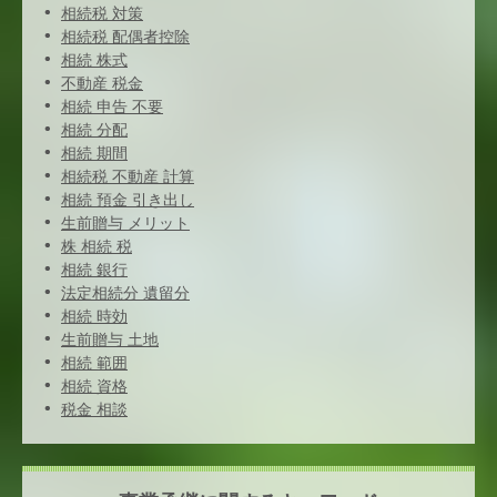
相続税 対策
相続税 配偶者控除
相続 株式
不動産 税金
相続 申告 不要
相続 分配
相続 期間
相続税 不動産 計算
相続 預金 引き出し
生前贈与 メリット
株 相続 税
相続 銀行
法定相続分 遺留分
相続 時効
生前贈与 土地
相続 範囲
相続 資格
税金 相談