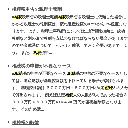
相続税申告の税理士報酬
■
相続
税申告の税理士報酬
相続
税申告を税理士に依頼した場合に
かかる税理士の報酬額は、概ね遺産総額の0.5%から1%程度にな
ります。 また、税理士事務所によっては上記報酬の他に、成功
報酬など別の形で報酬を支払わなければならない場合があります
ので料金体系についてしっかりと確認しておく必要があるでしょ
う。 また、
相続
税申...
相続税の申告が不要なケース
■
相続
税の申告が不要なケース
相続
税の申告の不要なケースとし
ては、遺産総額が基礎控除額を下回っている場合が挙げられま
す。 基礎控除額は ３０００万円＋６００万円×法定
相続
人の人
で算出されます。 例えば法定
相続
人の人数が3人であった場合３
０００万円＋６００万円×3＝4600万円が基礎控除額となりま
す。 そのため遺...
相続税の時効