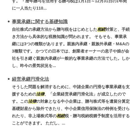
す。 ・暦年贈与を活用する贈与税は1月1日～12月31日の1年間
に一人当たり110...
事業承継に関する基礎知識
自社株式の承継方法から贈与税をはじめとした
相続
対策と、手続
き方法から具体的な税務知識が問われます。 そもそも、事業承
継には3つの種類があります。親族内承継・親族外承継・M&Aの
3種類です。 かつての日本では、創業者オーナーの息子や娘が会
社を引き継ぐ親族内承継が一般的な事業承継の方法でした。しか
し、昨今の景気状況を...
経営承継円滑化法
そうした問題を解消するために、中諸企業の円滑な事業承継を支
援するための
法律
、「企業経営承継円滑化法」が成立したので
す。この
法律
の対象となる中小企業は、贈与株式等を遺留分算定
基礎財産から除外できたり、中小企業信用保険法の特例を受けら
れたり、非上場株式等の
相続
税・贈与税納税猶予制度を活用する
ことができます。 ただし、...