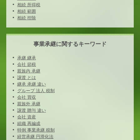
相続 所得税
相続 範囲
相続 控除
事業承継に関するキーワード
承継 継承
会社 節税
親族内 承継
譲渡 とは
継承 承継 違い
グループ 法人 税制
会社 買収
親族外 承継
譲渡 贈与 違い
会社 資産
組織 再編成
特例 事業承継 税制
経営承継 円滑化法