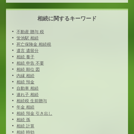
相続に関するキーワード
不動産 贈与 税
蛍池駅 相続
死亡保険金 相続税
遺言 遺留分
相続 養子
相続 申告 不要
相続 順位 図
内縁 相続
相続 預金
自動車 相続
連れ子 相続
相続税 生前贈与
年金 相続
相続 預金 引き出し
相続 孫
相続 計算
相続 時効