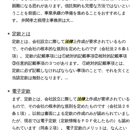
困難になる恐れがあります。信託契約も完璧な方法ではないとい
うことを前提に、事業承継の準備を進めることをおすすめしま
す。 井関孝之税理士事務所は大...
定款とは
定款とは、会社設立に際して
法律
上作成が要求されているもの
で、その会社の根本的な規則を定めたものです（会社法２６条１
項）。 定款の記載事項には①絶対的記載事項②相対的記載事項
③任意的記載事項の３つがあります。 ①絶対的記載事項とは、
定款に必ず記載しなければならない事項のことで、それを欠くと
当該定款は無効となります。...
電子定款
まず、定款とは、会社設立に際して
法律
上作成が要求されている
もので、その会社の根本的な規則を定めたものです（会社法２６
条１項）。以前は書面による定款の作成のみが認められていまし
たが、現在では電子定款（定款情報をＰＤＦ化したもの）も認め
られています（同条２項）。 電子定款のメリットは、なんとい