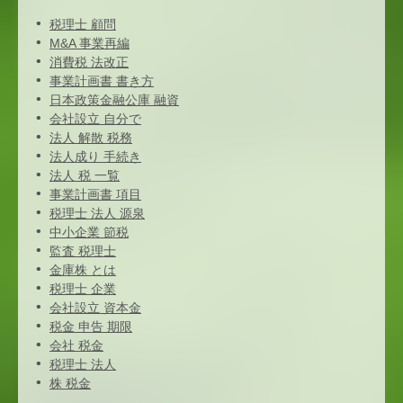
税理士 顧問
M&A 事業再編
消費税 法改正
事業計画書 書き方
日本政策金融公庫 融資
会社設立 自分で
法人 解散 税務
法人成り 手続き
法人 税 一覧
事業計画書 項目
税理士 法人 源泉
中小企業 節税
監査 税理士
金庫株 とは
税理士 企業
会社設立 資本金
税金 申告 期限
会社 税金
税理士 法人
株 税金