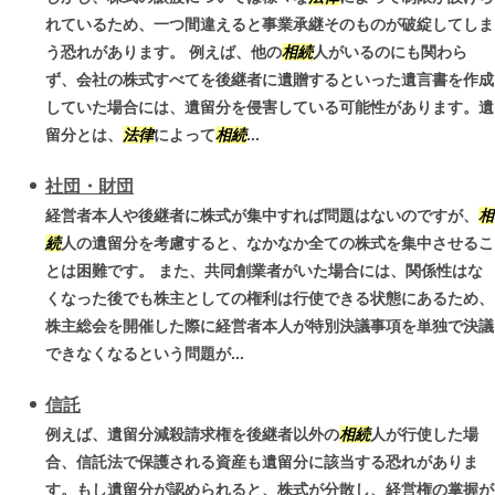
れているため、一つ間違えると事業承継そのものが破綻してしま
う恐れがあります。 例えば、他の
相続
人がいるのにも関わら
ず、会社の株式すべてを後継者に遺贈するといった遺言書を作成
していた場合には、遺留分を侵害している可能性があります。遺
留分とは、
法律
によって
相続
...
社団・財団
経営者本人や後継者に株式が集中すれば問題はないのですが、
相
続
人の遺留分を考慮すると、なかなか全ての株式を集中させるこ
とは困難です。 また、共同創業者がいた場合には、関係性はな
くなった後でも株主としての権利は行使できる状態にあるため、
株主総会を開催した際に経営者本人が特別決議事項を単独で決議
できなくなるという問題が...
信託
例えば、遺留分減殺請求権を後継者以外の
相続
人が行使した場
合、信託法で保護される資産も遺留分に該当する恐れがありま
す。もし遺留分が認められると、株式が分散し、経営権の掌握が