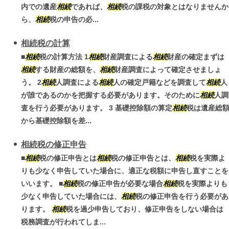
内での遺産
相続
であれば、
相続
税の課税の対象とはなりませんか
ら、
相続
税の申告の必...
相続税の計算
■
相続
税の計算方法 1
相続
財産調査による
相続
財産の確定まずは
相続
する財産の総額を、
相続
財産調査によって確定させましょ
う。 2
相続
人調査による
相続
人の確定戸籍などを調査して
相続
人
が誰であるのかを把握する必要があります。そのために
相続
人調
査を行う必要があります。 3 基礎控除額の算定
相続
税は遺産総
から基礎控除額を差...
相続税の修正申告
■
相続
税の修正申告とは
相続
税の修正申告とは、
相続
税を実際よ
りも少なく申告していた場合に、適正な税額に申告し直すことを
いいます。 ■
相続
税の修正申告が必要な場合
相続
税を実際よりも
少なく申告していた場合には、
相続
税の修正申告を行う必要があ
ります。
相続
税を過少申告しており、修正申告をしない場合は
税務調査が行われてしま...