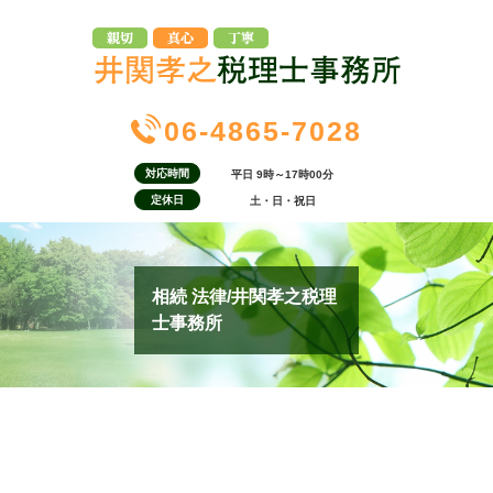
06-4865-7028
対応時間
平日 9時～17時00分
定休日
土・日・祝日
相続 法律/井関孝之税理
士事務所