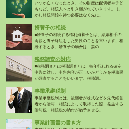
いつか亡くなったとき、その財産は配偶者や子ど
もなど、相続人へと引き継がれていきます。 し
かし相続開始を待つ必要はなく先に...
婿養子の相続
■婿養子の相続する権利婿養子とは、結婚相手の
両親と養子縁組をした男性のことを言います。相
続するとき、婿養子の場合は、妻の...
税務調査の対応
■税務調査とは税務調査とは、毎年行われる確定
申告に対し、申告内容が正しいかどうかを税務署
が調査することをいいます。税務調...
事業承継税制
事業承継税制とは、後継者が株式などを先代経営
者から贈与・相続によって取得した際、発生する
贈与税・相続税の納付が猶予させる...
事業計画書の書き方