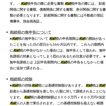
す。 ・
相続
税申告の際に必要な書類
相続
税申告の際には、 財産
関係に関する書類、債務関係に関する書類、身分関係に関する書
類が必要となります。 財産関係に関する書類には不動産の登記
簿謄本、預金残高証...
相続税の無申告について
■
相続
税の無申告について
相続
税の申告期限は
相続
の開始があっ
たことを知った日の翌日から10か月以内です。 これらの期間内
に
相続
税の申告がなかった場合には、無申告として扱われ、無申
告課税の対象となってしまう恐れがあるため注意が必要です。 ■
無申告課税とは 上記申告期間内に
相続
税の申告をしなかった場
合に追加で課される...
相続税の控除
■
相続
税の控除
相続
税には基礎控除額があります。
相続
税は
相続
財産から基礎控除額を差し引いた額に対して課税されることにな
ります。
相続
税の基礎控除額は３０００万円＋６００万円×法定
相続
人の人数で算出されます。 この基礎控除額を超えない範囲