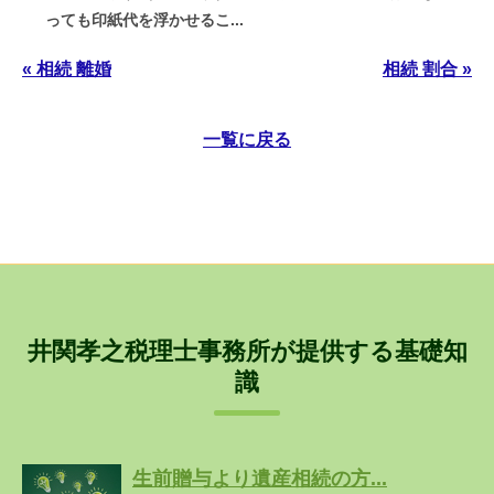
っても印紙代を浮かせるこ...
« 相続 離婚
相続 割合 »
一覧に戻る
井関孝之税理士事務所が提供する基礎知
識
生前贈与より遺産相続の方...