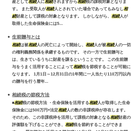
産として
相続
人に
相続
されますから
相続
税の課税対象となりま
す。 また受取人が
相続
人とされていた場合であってもみなし
相
続
財産として課税の対象となります。 しかしながら、
相続
人が
取得した生命保険金には5...
生前贈与とは
相続
は被
相続
人の死亡によって開始し、
相続
人が被
相続
人の一切
の権利義務関係を承継するものです。 その一方で生前贈与と
は、生きているうちに財産を譲るということです。 この生前贈
与をうまく活用することによって
相続
税を節税することが可能に
なります。 1月1日～12月31日の1年間に一人当たり110万円以内
の贈与を行う暦年...
相続税の節税方法
■
相続
税の節税方法 ・生命保険を活用する
相続
人が取得した生命
保険金には500万円×法定
相続
人の数の非課税枠が存在します。
そのため、この非課税枠を活用して課税の対象となる
相続
財産の
評価額を下げることができ、
相続
税を節約することができま