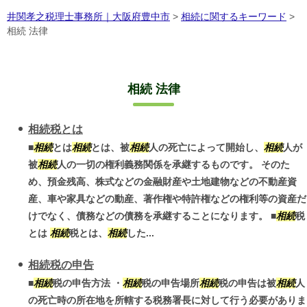
井関孝之税理士事務所｜大阪府豊中市
>
相続に関するキーワード
>
相続 法律
相続 法律
相続税とは
■
相続
とは
相続
とは、被
相続
人の死亡によって開始し、
相続
人が
被
相続
人の一切の権利義務関係を承継するものです。 そのた
め、預金残高、株式などの金融財産や土地建物などの不動産資
産、車や家具などの動産、著作権や特許権などの権利等の資産だ
けでなく、債務などの債務を承継することになります。 ■
相続
税
とは
相続
税とは、
相続
した...
相続税の申告
■
相続
税の申告方法 ・
相続
税の申告場所
相続
税の申告は被
相続
人
の死亡時の所在地を所轄する税務署長に対して行う必要がありま