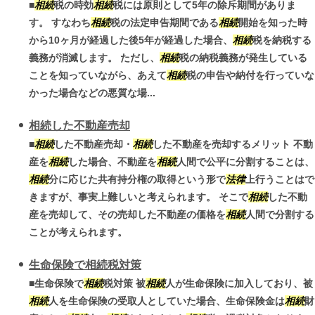
■
相続
税の時効
相続
税には原則として5年の除斥期間がありま
す。 すなわち
相続
税の法定申告期間である
相続
開始を知った時
から10ヶ月が経過した後5年が経過した場合、
相続
税を納税する
義務が消滅します。 ただし、
相続
税の納税義務が発生している
ことを知っていながら、あえて
相続
税の申告や納付を行っていな
かった場合などの悪質な場...
相続した不動産売却
■
相続
した不動産売却・
相続
した不動産を売却するメリット 不動
産を
相続
した場合、不動産を
相続
人間で公平に分割することは、
相続
分に応じた共有持分権の取得という形で
法律
上行うことはで
きますが、事実上難しいと考えられます。 そこで
相続
した不動
産を売却して、その売却した不動産の価格を
相続
人間で分割する
ことが考えられます。
生命保険で相続税対策
■生命保険で
相続
税対策 被
相続
人が生命保険に加入しており、被
相続
人を生命保険の受取人としていた場合、生命保険金は
相続
財