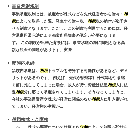
事業承継税制
事業承継税制とは、後継者が株式などを先代経営者から贈与・
相
続
によって取得した際、発生する贈与税・
相続
税の納付が猶予さ
せる制度となります。ただし、この制度を利用するためには、経
営承継円滑化法による都道府県知事の認定が必要になりま
す。 この制度が出来た背景には、事業承継の際に問題となる高
額な税金の問題があります。実際...
親族内承継
親族内承継は、
相続
トラブルを誘発する可能性があるなど、デメ
リットがあるのです。 例えば、先代が後継者に株式等を引き継
ぐ前に死亡してしまった場合、故人が持つ資産は法定
相続
人に法
定
相続
分に応じて承継されてしまいます。そうなってしまうと、
会社の事業用資産や株式が経営に関係のない
相続
人に引き継がれ
てしまい、経営権の掌握が...
種類株式・金庫株
しかし、株式の譲渡については様々な
法律
によって制限が設けら