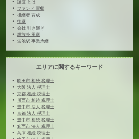
譲渡 とは
ファンド 買収
後継者 育成
後継
会社 引き継ぎ
親族外 承継
蛍池駅 事業承継
エリアに関するキーワード
吹田市 相続 税理士
大阪 法人 税理士
京都 相続 税理士
川西市 相続 税理士
豊中市 法人 税理士
京都 法人 税理士
豊中市 相続 税理士
箕面市 法人 税理士
兵庫 相続 税理士