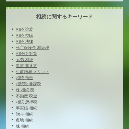
相続に関するキーワード
相続 譲渡
相続 控除
相続 法律
死亡保険金 相続税
相続税 対策
兄弟 相続
遺言 書き方
生前贈与 メリット
相続 預金
相続税 非課税
株 相続 税
不動産 税金
相続 所得税
事実婚 相続
贈与 相続
農地 相続
株 相続