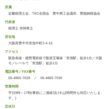
所属
近畿税理士会、TKC全国会、豊中商工会議所、豊能納税協会
代表者
税理士 井関孝之
所在地
大阪府豊中市蛍池中町2-4-16
アクセス
阪急各線・能勢電鉄線で阪急宝塚線「蛍池駅」徒歩1分／大阪
モノレールで「蛍池駅」徒歩1分
電話番号／FAX番号
06-4865-7028 ／ 06-4865-7030
営業時間
平日9時～17時(事前にご連絡頂ければ時間外も対応いたしま
す。)
定休日