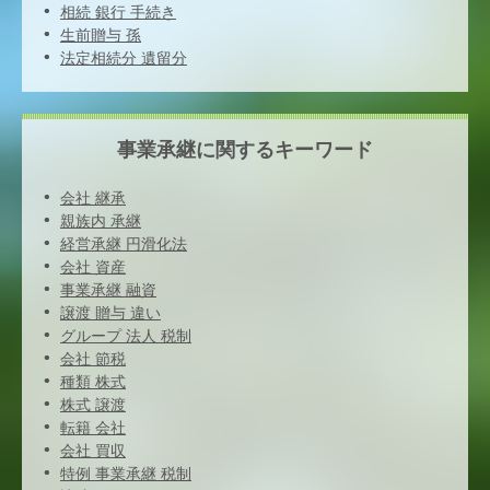
相続 銀行 手続き
生前贈与 孫
法定相続分 遺留分
事業承継に関するキーワード
会社 継承
親族内 承継
経営承継 円滑化法
会社 資産
事業承継 融資
譲渡 贈与 違い
グループ 法人 税制
会社 節税
種類 株式
株式 譲渡
転籍 会社
会社 買収
特例 事業承継 税制