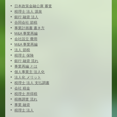
日本政策金融公庫 審査
税理士 法人 源泉
銀行 融資 法人
合同会社 節税
事業計画書 書き方
M&A 事業再編
会社設立 費用
M&A 事業再編
法人 節税
税理士 保険
銀行 融資 流れ
事業再編 とは
個人事業主 法人化
法人化 メリット
税理士 法人 支払調書
会社 税金
税理士 所得税
税務調査 流れ
事業 融資
税理士 法人