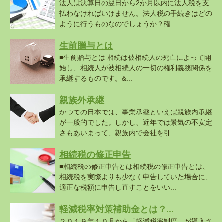
法人は決算日の翌日から2か月以内に法人税を支
払わなければいけません。法人税の手続きはどの
ように行うものなのでしょうか？確...
生前贈与とは
■生前贈与とは 相続は被相続人の死亡によって開
始し、相続人が被相続人の一切の権利義務関係を
承継するものです。&...
親族外承継
かつての日本では、事業承継といえば親族内承継
が一般的でした。しかし、近年では景気の不安定
さもあいまって、親族内で会社を引...
相続税の修正申告
■相続税の修正申告とは相続税の修正申告とは、
相続税を実際よりも少なく申告していた場合に、
適正な税額に申告し直すことをいい...
軽減税率対策補助金とは？...
２０１９年１０月から「軽減税率制度」が導入さ