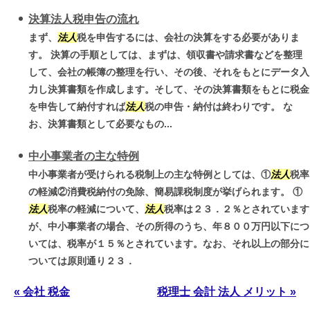
決算法人税申告の流れ
まず、
法人
税を申告するには、会社の決算をする必要がありま
す。 決算の手順としては、まずは、領収書や請求書などを整理
して、会社の帳簿の整理を行い、その後、それをもとにデータ入
力し決算書類を作成します。そして、その決算書類をもとに税金
を申告して納付すれば
法人
税の申告・納付は終わりです。 な
お、決算書類として必要なもの...
中小事業者の主な特例
中小事業者が受けられる税制上の主な特例としては、①
法人
税率
の軽減②消費税納付の免除、簡易課税制度が挙げられます。 ①
法人
税率の軽減について、
法人
税率は２３．２％とされています
が、中小事業者の場合、その所得のうち、年８００万円以下につ
いては、税率が１５％とされています。なお、それ以上の部分に
ついては原則通り２３．
« 会社 税金
税理士 会計 法人 メリット »