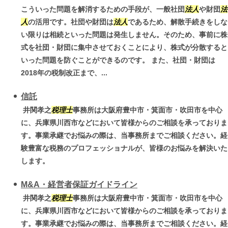
こういった問題を解消するための手段が、一般社団
法人
や財団
法
人
の活用です。社団や財団は
法人
であるため、解散手続きをしな
い限りは相続といった問題は発生しません。そのため、事前に株
式を社団・財団に集中させておくことにより、株式が分散すると
いった問題を防ぐことができるのです。 また、社団・財団は
2018年の税制改正まで、...
信託
井関孝之
税理士
事務所は大阪府豊中市・箕面市・吹田市を中心
に、兵庫県川西市などにおいて皆様からのご相談を承っておりま
す。事業承継でお悩みの際は、当事務所までご相談ください。経
験豊富な税務のプロフェッショナルが、皆様のお悩みを解決いた
します。
M&A・経営者保証ガイドライン
井関孝之
税理士
事務所は大阪府豊中市・箕面市・吹田市を中心
に、兵庫県川西市などにおいて皆様からのご相談を承っておりま
す。事業承継でお悩みの際は、当事務所までご相談ください。経