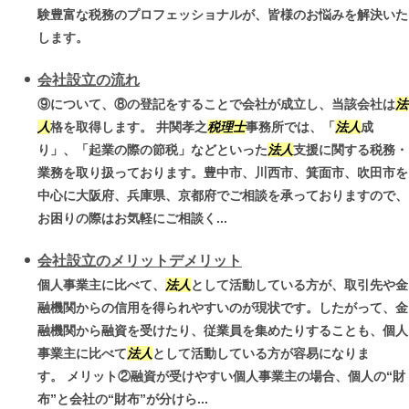
験豊富な税務のプロフェッショナルが、皆様のお悩みを解決いた
します。
会社設立の流れ
⑨について、⑧の登記をすることで会社が成立し、当該会社は
法
人
格を取得します。 井関孝之
税理士
事務所では、「
法人
成
り」、「起業の際の節税」などといった
法人
支援に関する税務・
業務を取り扱っております。豊中市、川西市、箕面市、吹田市を
中心に大阪府、兵庫県、京都府でご相談を承っておりますので、
お困りの際はお気軽にご相談く...
会社設立のメリットデメリット
個人事業主に比べて、
法人
として活動している方が、取引先や金
融機関からの信用を得られやすいのが現状です。したがって、金
融機関から融資を受けたり、従業員を集めたりすることも、個人
事業主に比べて
法人
として活動している方が容易になりま
す。 メリット②融資が受けやすい個人事業主の場合、個人の“財
布”と会社の“財布”が分けら...