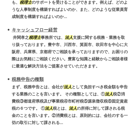
も、
税理士
のサポートを受けることができます。例えば、どのよ
うな人事制度を構築すればよいのか、また、どのような従業員育
成制度を構築すればよいのか...
キャッシュフロー経営
井関孝之
税理士
事務所では、
法人
支援に関する税務・業務を取
り扱っております。豊中市、川西市、箕面市、吹田市を中心に大
阪府、兵庫県、京都府でご相談を承っておりますので、お困りの
際はお気軽にご相談ください。豊富な知識と経験からご相談者様
に最適な解決方法をご提案させていただきます。
税務申告の種類
まず、税務申告とは、会社が
法人
として負担すべき税金額を申告
する業務のことを言います。 その種類としては、①
法人
税②消
費税③都道府県税及び事業税④市町村税⑤源泉徴収税⑥固定資産
税の６つです。 ①
法人
税とは、
法人
の所得に対して課される税
金のことを言います。②消費税とは、原則的には、会社のする一
切の取引に対して課される...