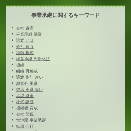
事業承継に関するキーワード
会社 資産
事業承継 融資
譲渡 とは
会社 買収
種類 株式
経営承継 円滑化法
後継
組織 再編成
譲渡 贈与 違い
親族外 承継
継承 承継 違い
承継 継承
株式 譲渡
後継者 育成
会社 節税
蛍池駅 事業承継
転籍 会社