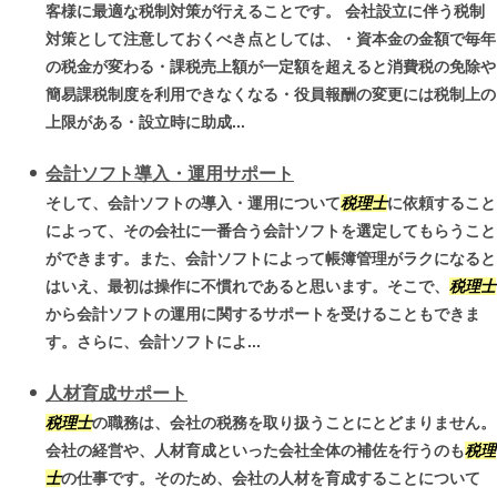
客様に最適な税制対策が行えることです。 会社設立に伴う税制
対策として注意しておくべき点としては、・資本金の金額で毎年
の税金が変わる・課税売上額が一定額を超えると消費税の免除や
簡易課税制度を利用できなくなる・役員報酬の変更には税制上の
上限がある・設立時に助成...
会計ソフト導入・運用サポート
そして、会計ソフトの導入・運用について
税理士
に依頼すること
によって、その会社に一番合う会計ソフトを選定してもらうこと
ができます。また、会計ソフトによって帳簿管理がラクになると
はいえ、最初は操作に不慣れであると思います。そこで、
税理士
から会計ソフトの運用に関するサポートを受けることもできま
す。さらに、会計ソフトによ...
人材育成サポート
税理士
の職務は、会社の税務を取り扱うことにとどまりません。
会社の経営や、人材育成といった会社全体の補佐を行うのも
税理
士
の仕事です。そのため、会社の人材を育成することについて