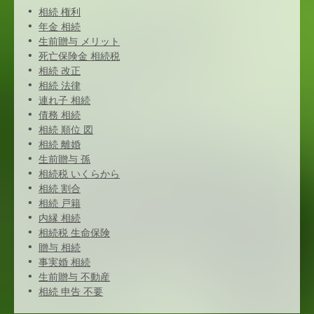
相続 権利
年金 相続
生前贈与 メリット
死亡保険金 相続税
相続 改正
相続 法律
連れ子 相続
債務 相続
相続 順位 図
相続 離婚
生前贈与 孫
相続税 いくらから
相続 割合
相続 戸籍
内縁 相続
相続税 生命保険
贈与 相続
事実婚 相続
生前贈与 不動産
相続 申告 不要