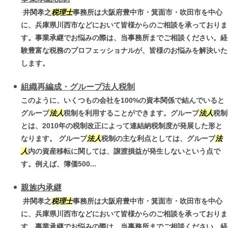
井関孝之
税理士
事務所は大阪府豊中市・箕面市・吹田市を中心
に、兵庫県川西市などにおいて皆様からのご相談を承っておりま
す。事業承継でお悩みの際は、当事務所までご相談ください。経
験豊富な税務のプロフェッショナルが、皆様のお悩みを解決いた
します。
組織再編成・グループ法人税制
このように、いくつもの会社を100%の資本関係で結んでいると
グループ
法人
税制を利用することができます。グループ
法人
税制
とは、2010年の税制改正によって連結納税制度が発展した形と
なります。 グループ
法人
税制の主な利点としては、グループ
法
人
内の資産移転に関しては、譲渡損益が発生しないという点で
す。例えば、簿価500...
親族内承継
井関孝之
税理士
事務所は大阪府豊中市・箕面市・吹田市を中心
に、兵庫県川西市などにおいて皆様からのご相談を承っておりま
す。事業承継でお悩みの際は、当事務所までご相談ください。経