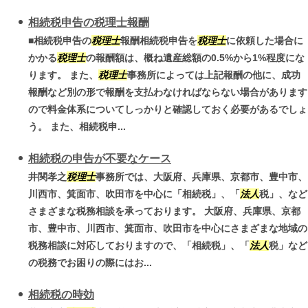
相続税申告の税理士報酬
■相続税申告の
税理士
報酬相続税申告を
税理士
に依頼した場合に
かかる
税理士
の報酬額は、概ね遺産総額の0.5%から1%程度にな
ります。 また、
税理士
事務所によっては上記報酬の他に、成功
報酬など別の形で報酬を支払わなければならない場合があります
ので料金体系についてしっかりと確認しておく必要があるでしょ
う。 また、相続税申...
相続税の申告が不要なケース
井関孝之
税理士
事務所では、大阪府、兵庫県、京都市、豊中市、
川西市、箕面市、吹田市を中心に「相続税」、「
法人
税」、など
さまざまな税務相談を承っております。 大阪府、兵庫県、京都
市、豊中市、川西市、箕面市、吹田市を中心にさまざまな地域の
税務相談に対応しておりますので、「相続税」、「
法人
税」など
の税務でお困りの際にはお...
相続税の時効