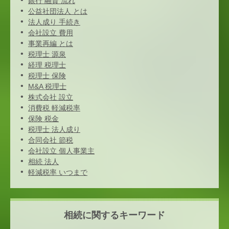
銀行 融資 流れ
公益社団法人 とは
法人成り 手続き
会社設立 費用
事業再編 とは
税理士 源泉
経理 税理士
税理士 保険
M&A 税理士
株式会社 設立
消費税 軽減税率
保険 税金
税理士 法人成り
合同会社 節税
会社設立 個人事業主
相続 法人
軽減税率 いつまで
相続に関するキーワード