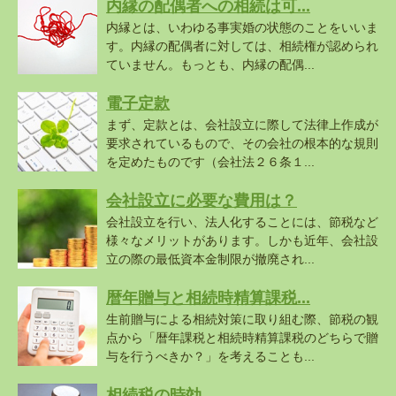
内縁の配偶者への相続は可...
内縁とは、いわゆる事実婚の状態のことをいいま
す。内縁の配偶者に対しては、相続権が認められ
ていません。もっとも、内縁の配偶...
電子定款
まず、定款とは、会社設立に際して法律上作成が
要求されているもので、その会社の根本的な規則
を定めたものです（会社法２６条１...
会社設立に必要な費用は？
会社設立を行い、法人化することには、節税など
様々なメリットがあります。しかも近年、会社設
立の際の最低資本金制限が撤廃され...
暦年贈与と相続時精算課税...
生前贈与による相続対策に取り組む際、節税の観
点から「暦年課税と相続時精算課税のどちらで贈
与を行うべきか？」を考えることも...
相続税の時効