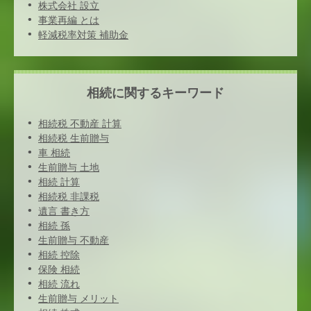
株式会社 設立
事業再編 とは
軽減税率対策 補助金
相続に関するキーワード
相続税 不動産 計算
相続税 生前贈与
車 相続
生前贈与 土地
相続 計算
相続税 非課税
遺言 書き方
相続 孫
生前贈与 不動産
相続 控除
保険 相続
相続 流れ
生前贈与 メリット