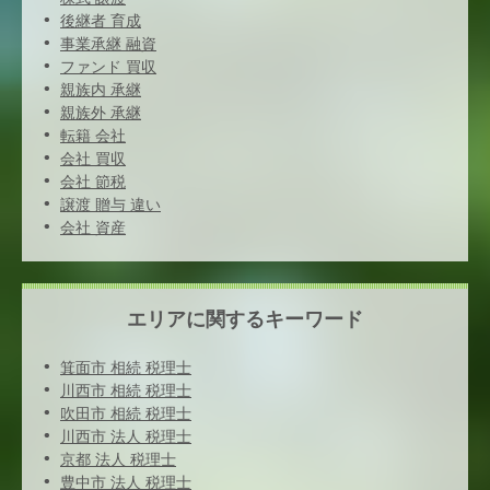
後継者 育成
事業承継 融資
ファンド 買収
親族内 承継
親族外 承継
転籍 会社
会社 買収
会社 節税
譲渡 贈与 違い
会社 資産
エリアに関するキーワード
箕面市 相続 税理士
川西市 相続 税理士
吹田市 相続 税理士
川西市 法人 税理士
京都 法人 税理士
豊中市 法人 税理士