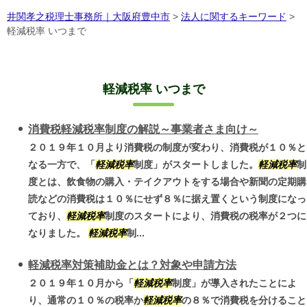
井関孝之税理士事務所｜大阪府豊中市
>
法人に関するキーワード
>
軽減税率 いつまで
軽減税率 いつまで
消費税軽減税率制度の解説～事業者さま向け～
２０１９年１０月より消費税の制度が変わり、消費税が１０％と
なる一方で、「
軽減税率
制度」がスタートしました。
軽減税率
制
度とは、飲食物の購入・テイクアウトをする場合や新聞の定期購
読などの消費税は１０％にせず８％に据え置くという制度になっ
ており、
軽減税率
制度のスタートにより、消費税の税率が２つに
なりました。
軽減税率
制...
軽減税率対策補助金とは？対象や申請方法
２０１９年１０月から「
軽減税率
制度」が導入されたことによ
り、通常の１０％の税率か
軽減税率
の８％で消費税を分けること