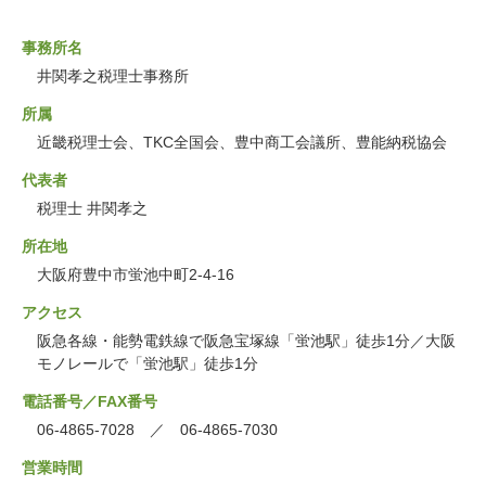
事務所名
井関孝之税理士事務所
所属
近畿税理士会、TKC全国会、豊中商工会議所、豊能納税協会
代表者
税理士 井関孝之
所在地
大阪府豊中市蛍池中町2-4-16
アクセス
阪急各線・能勢電鉄線で阪急宝塚線「蛍池駅」徒歩1分／大阪
モノレールで「蛍池駅」徒歩1分
電話番号／FAX番号
06-4865-7028 ／ 06-4865-7030
営業時間