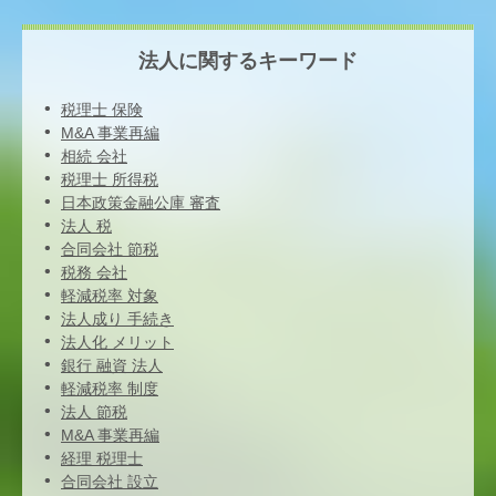
法人に関するキーワード
税理士 保険
M&A 事業再編
相続 会社
税理士 所得税
日本政策金融公庫 審査
法人 税
合同会社 節税
税務 会社
軽減税率 対象
法人成り 手続き
法人化 メリット
銀行 融資 法人
軽減税率 制度
法人 節税
M&A 事業再編
経理 税理士
合同会社 設立