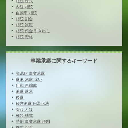
相続 株式
内縁 相続
自動車 相続
相続 割合
相続 譲渡
相続 預金 引き出し
相続 資格
事業承継に関するキーワード
蛍池駅 事業承継
継承 承継 違い
組織 再編成
承継 継承
後継
経営承継 円滑化法
譲渡 とは
種類 株式
特例 事業承継 税制
株式 譲渡