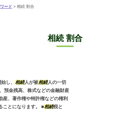
ワード
>
相続 割合
相続 割合
開始し、
相続
人が被
相続
人の一切
め、預金残高、株式などの金融財産
動産、著作権や特許権などの権利
ことになります。 ■
相続
税と