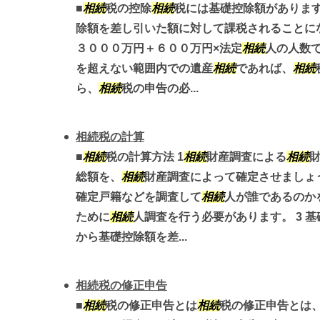
■
相続
税の控除
相続
税には基礎控除額がありま
除額を差し引いた額に対して課税されることに
３０００万円＋６００万円×法定
相続
人の人数で
を超えない範囲内での遺産
相続
であれば、
相続
ら、
相続
税の申告の必...
相続税の計算
■
相続
税の計算方法 1
相続
財産調査による
相続
総額を、
相続
財産調査によって確定させましょう
確定戸籍などを調査して
相続
人が誰であるのか
ために
相続
人調査を行う必要があります。 3 
から基礎控除額を差...
相続税の修正申告
■
相続
税の修正申告とは
相続
税の修正申告とは