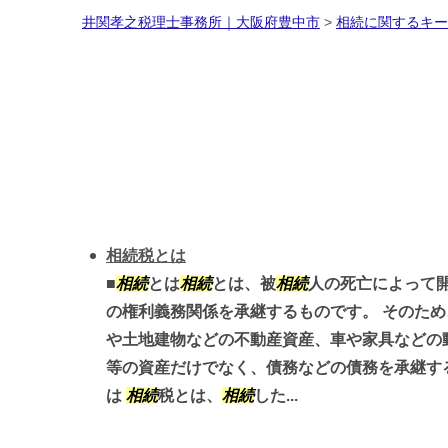
井関孝之税理士事務所｜大阪府豊中市
>
相続に関するキー
相続税とは
■
相続
とは
相続
とは、被
相続
人の死亡によって
の権利義務関係を承継するものです。 そのた
や土地建物などの不動産資産、車や家具などの
等の資産だけでなく、債務などの債務を承継する
は
相続
税とは、
相続
した...