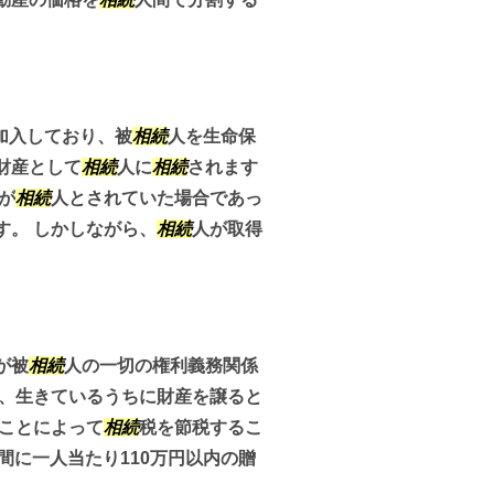
加入しており、被
相続
人を生命保
財産として
相続
人に
相続
されます
が
相続
人とされていた場合であっ
す。 しかしながら、
相続
人が取得
が被
相続
人の一切の権利義務関係
は、生きているうちに財産を譲ると
ることによって
相続
税を節税するこ
年間に一人当たり110万円以内の贈