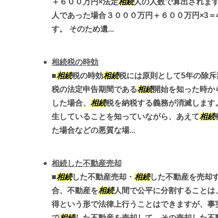
＋６００万円×法定
相続
人の人数で算出されます
人であった場合３０００万円＋６００万円×3＝
す。 そのため遺...
相続税の時効
■
相続
税の時効
相続
税には原則として5年の除斥
税の法定申告期間である
相続
開始を知った時か
した場合、
相続
税を納税する義務が消滅します
生していることを知っていながら、あえて
相続
た場合などの悪質な場...
相続した不動産売却
■
相続
した不動産売却・
相続
した不動産を売却す
合、不動産を
相続
人間で公平に分割することは
得という形で法律上行うことはできますが、事
で
相続
した不動産を売却して、その売却した不