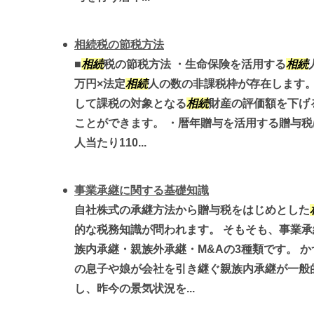
相続税の節税方法
■
相続
税の節税方法 ・生命保険を活用する
相続
万円×法定
相続
人の数の非課税枠が存在します
して課税の対象となる
相続
財産の評価額を下げ
ことができます。 ・暦年贈与を活用する贈与税は
人当たり110...
事業承継に関する基礎知識
自社株式の承継方法から贈与税をはじめとした
的な税務知識が問われます。 そもそも、事業承
族内承継・親族外承継・M&Aの3種類です。 
の息子や娘が会社を引き継ぐ親族内承継が一般
し、昨今の景気状況を...