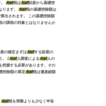
す。
相続
税は
相続
財産から基礎控
なります。
相続
税の基礎控除額は
算出されます。 この基礎控除額
税の課税の対象とはなりませんか
財産の確定まずは
相続
する財産の
。 2
相続
人調査による
相続
人の
を把握する必要があります。その
基礎控除額の算定
相続
税は遺産総額
、
相続
税を実際よりも少なく申告