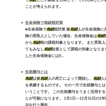
ことが考えられます。
生命保険で相続税対策
■生命保険で
相続
税対策 被
相続
人が生命保険に
険の受取人としていた場合、生命保険金は
相続
から
相続
税の課税対象となります。 また受取人
てもみなし
相続
財産として課税の対象となりま
した生命保険金には5...
生前贈与とは
相続
は被
相続
人の死亡によって開始し、
相続
人
を承継するものです。 その一方で生前贈与と
いうことです。 この生前贈与をうまく活用す
とが可能になります。 1月1日～12月31日の1
与を行う暦年...