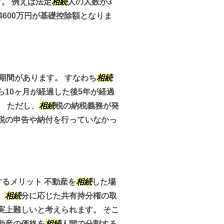
。 例えば法定
相続
人の人数が3
4600万円が基礎控除額となりま
期間があります。 すなわち
相続
ら10ヶ月が経過した後5年が経過
。 ただし、
相続
税の納税義務が発
税の申告や納付を行っていなかっ
るメリット 不動産を
相続
した場
、
相続
分に応じた共有持分権の取
実上難しいと考えられます。 そこ
動産の価格を
相続
人間で分割する