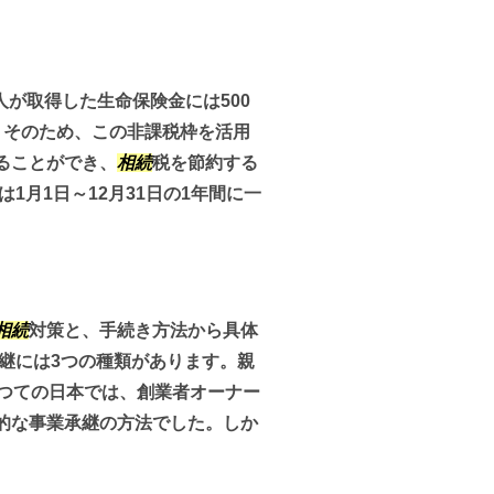
人が取得した生命保険金には500
。そのため、この非課税枠を活用
ることができ、
相続
税を節約する
1月1日～12月31日の1年間に一
相続
対策と、手続き方法から具体
継には3つの種類があります。親
かつての日本では、創業者オーナー
的な事業承継の方法でした。しか