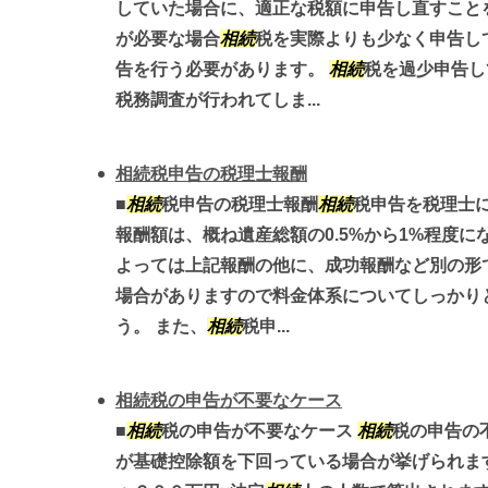
していた場合に、適正な税額に申告し直すことを
が必要な場合
相続
税を実際よりも少なく申告し
告を行う必要があります。
相続
税を過少申告し
税務調査が行われてしま...
相続税申告の税理士報酬
■
相続
税申告の税理士報酬
相続
税申告を税理士
報酬額は、概ね遺産総額の0.5%から1%程度に
よっては上記報酬の他に、成功報酬など別の形
場合がありますので料金体系についてしっかり
う。 また、
相続
税申...
相続税の申告が不要なケース
■
相続
税の申告が不要なケース
相続
税の申告の
が基礎控除額を下回っている場合が挙げられます