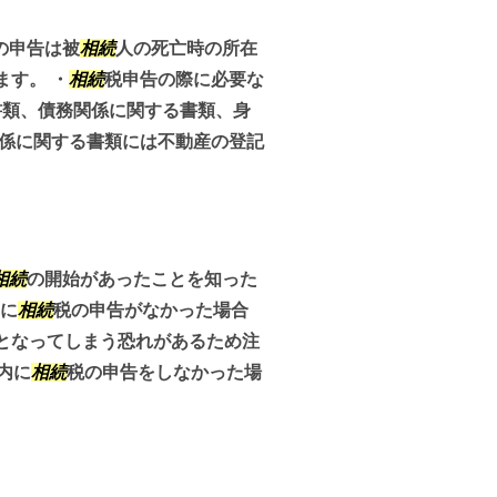
の申告は被
相続
人の死亡時の所在
す。 ・
相続
税申告の際に必要な
書類、債務関係に関する書類、身
関係に関する書類には不動産の登記
相続
の開始があったことを知った
内に
相続
税の申告がなかった場合
となってしまう恐れがあるため注
内に
相続
税の申告をしなかった場