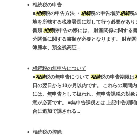
相続税の申告
■
相続
税の申告方法 ・
相続
税の申告場所
相続
税
地を所轄する税務署長に対して行う必要がありま
書類
相続
税申告の際には、 財産関係に関する
分関係に関する書類が必要となります。 財産
簿謄本、預金残高証...
相続税の無申告について
■
相続
税の無申告について
相続
税の申告期限は
日の翌日から10か月以内です。 これらの期間
には、無申告として扱われ、無申告課税の対象
意が必要です。 ■無申告課税とは 上記申告期間
合に追加で課される...
相続税の控除